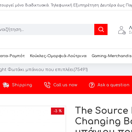
τουργεί μόνο διαδικτυακά. Τηλεφωνική Εξυπηρέτηση Δευτέρα έως Παρασ
Λ
Σ
ατα-Ρομπότ
Κούκλες-Ομορφιά-Λούτρινα
Gaming-Merchandis
ight Φωτάκι μπάνιου που επιπλέει(75491)
Shipping
Call us now
Ask a question
The Source 
-3 %
Changing B