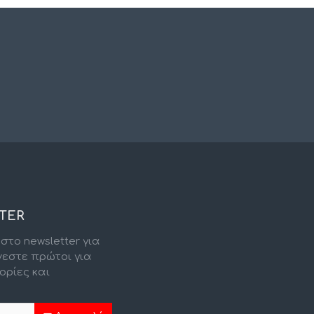
TER
στο newsletter για
νεστε πρώτοι για
ορίες και
.