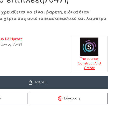
 επιπλέει(75491)
 χρειάζεται να είναι βαρετή, ειδικά όταν
α χέρια σας αυτό το διασκεδαστικό και λαμπερό
μο 1-3 Ημέρες
ϊόντος:
75491
The source-
Construct And
Create
Καλάθι
ό
Σύγκριση