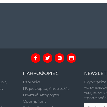
ΠΛΗΡΟΦΟΡΙΕΣ
NEWSLET
 μας
Εταιρεία
Εγγραφείτε 
να ενημερώ
ών
Πληροφορίες Αποστολής
νέες κυκλοφ
Πολιτική Απορρήτου
προσφορές
Όροι χρήσης