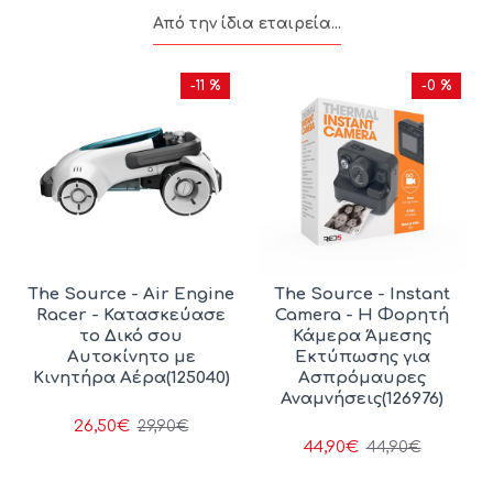
Από την ίδια εταιρεία...
-11 %
-0 %
The Source - Air Engine
The Source - Instant
Racer - Κατασκεύασε
Camera - Η Φορητή
το Δικό σου
Κάμερα Άμεσης
Αυτοκίνητο με
Εκτύπωσης για
Κινητήρα Αέρα(125040)
Ασπρόμαυρες
Αναμνήσεις(126976)
26,50€
29,90€
44,90€
44,90€