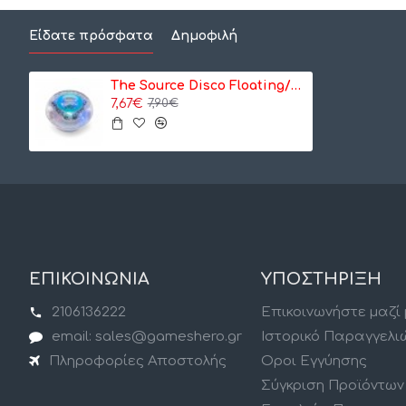
Είδατε πρόσφατα
Δημοφιλή
The Source Disco Floating/Colour Changing Bath Light Φωτάκι μπάνιου που επιπλέει(75491)
7,67€
7,90€
ΕΠΙΚΟΙΝΩΝΙΑ
ΥΠΟΣΤΗΡΙΞΗ
2106136222
Επικοινωνήστε μαζί
email: sales@gameshero.gr
Ιστορικό Παραγγελι
Πληροφορίες Αποστολής
Οροι Εγγύησης
Σύγκριση Προϊόντων