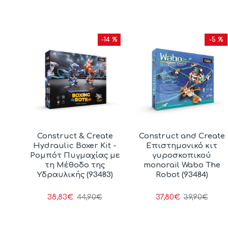
0 %
-14 %
-5 %
ng -
Construct & Create
Construct and Create
Hydraulic Boxer Kit -
Επιστημονικό κιτ
ρητό
Ρομπότ Πυγμαχίας με
γυροσκοπικού
σμό
τη Μέθοδο της
monorail Wabo The
ιών
Υδραυλικής (93483)
Robot (93484)
38,83€
37,80€
44,90€
39,90€