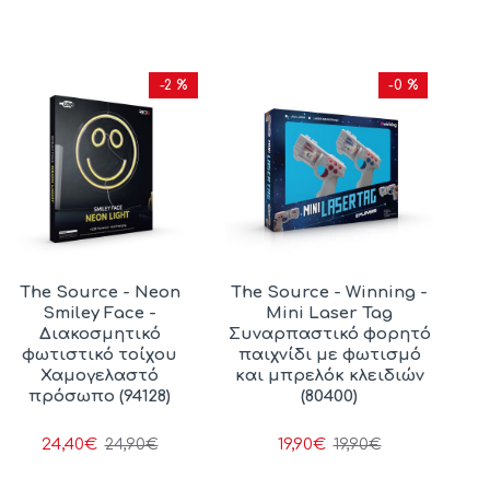
-2 %
-0 %
The Source - Neon
The Source - Winning -
Smiley Face -
Mini Laser Tag
Διακοσμητικό
Συναρπαστικό φορητό
φωτιστικό τοίχου
παιχνίδι με φωτισμό
Χαμογελαστό
και μπρελόκ κλειδιών
πρόσωπο (94128)
(80400)
24,40€
19,90€
24,90€
19,90€