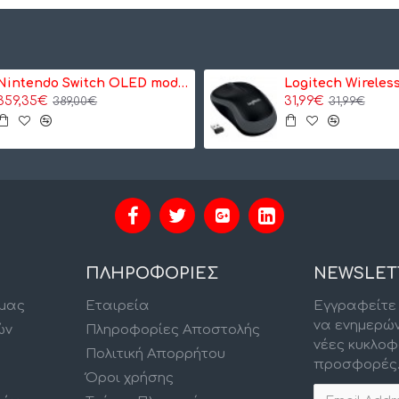
Nintendo Switch OLED model Neon Red/Neon Blue - Κονσόλα Nintendo
359,35€
31,99€
389,00€
31,99€
ΠΛΗΡΟΦΟΡΙΕΣ
NEWSLET
 μας
Εταιρεία
Εγγραφείτε 
να ενημερώ
ών
Πληροφορίες Αποστολής
νέες κυκλοφ
Πολιτική Απορρήτου
προσφορές
Όροι χρήσης