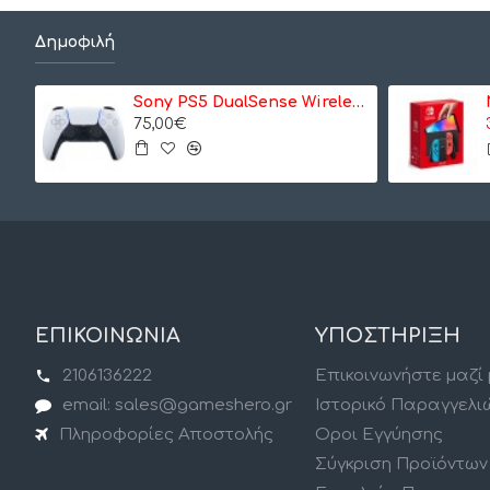
Δημοφιλή
Sony PS5 DualSense Wireless Controller- Ασύρματο Χειριστήριο - Λευκό
75,00€
ΕΠΙΚΟΙΝΩΝΙΑ
ΥΠΟΣΤΗΡΙΞΗ
2106136222
Επικοινωνήστε μαζί
email: sales@gameshero.gr
Ιστορικό Παραγγελι
Πληροφορίες Αποστολής
Οροι Εγγύησης
Σύγκριση Προϊόντων