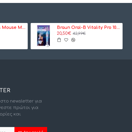
Logitech Wireless Mouse M185, Mouse (grey) (910-002238)
Braun Oral-B Vitality Pro 103 Kids Frozen, ηλεκτρική οδοντόβουρτσα (8006540772409)
20,50€
42,99€
TER
στο newsletter για
νεστε πρώτοι για
ορίες και
.