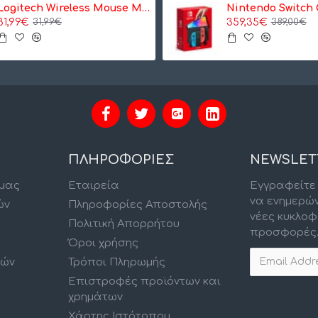
Logitech Wireless Mouse M185, Mouse (grey) (910-002238)
31,99€
359,35€
31,99€
389,00€
ΠΛΗΡΟΦΟΡΙΕΣ
NEWSLET
 μας
Εταιρεία
Εγγραφείτε 
να ενημερώ
ών
Πληροφορίες Αποστολής
νέες κυκλοφ
Πολιτική Απορρήτου
προσφορές
Όροι χρήσης
κών
Τρόποι Πληρωμής
Επιστροφές προϊόντων και
χρημάτων
Χάρτης Ιστότοπου