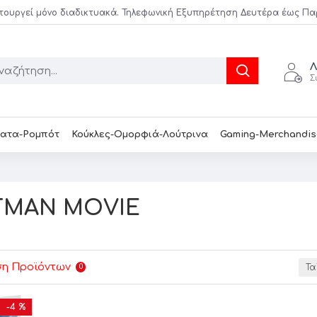
τουργεί μόνο διαδικτυακά. Τηλεφωνική Εξυπηρέτηση Δευτέρα έως Παρασ
Λ
Σ
ατα-Ρομπότ
Κούκλες-Ομορφιά-Λούτρινα
Gaming-Merchandis
TMAN MOVIE
ση Προϊόντων
0
Τα
-4 %