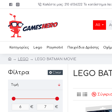
Καλέστε μας: 210 6136222 Το κατάστημα λει
All
Κατηγορίες
Lego
Playmobil
Παιχνίδια Δράσης
Οχήμ
LEGO
LEGO BATMAN MOVIE
Φίλτρα
LEGO BA
Clear
Τιμή
Σύγκρι
€
€