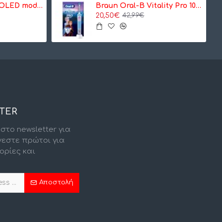
Nintendo Switch OLED model Neon Red/Neon Blue - Κονσόλα Nintendo
Braun Oral-B Vitality Pro 103 Kids Frozen, ηλεκτρική οδοντόβουρτσα (8006540772409)
20,50€
42,99€
TER
στο newsletter για
νεστε πρώτοι για
ορίες και
.
Αποστολή