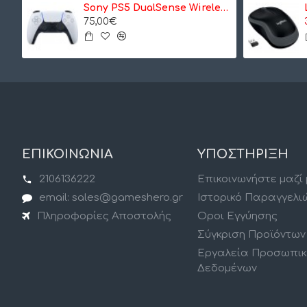
Sony PS5 DualSense Wireless Controller- Ασύρματο Χειριστήριο - Λευκό
75,00€
ΕΠΙΚΟΙΝΩΝΙΑ
ΥΠΟΣΤΗΡΙΞΗ
2106136222
Επικοινωνήστε μαζί
email: sales@gameshero.gr
Ιστορικό Παραγγελι
Πληροφορίες Αποστολής
Οροι Εγγύησης
Σύγκριση Προϊόντων
Εργαλεία Προσωπι
Δεδομένων