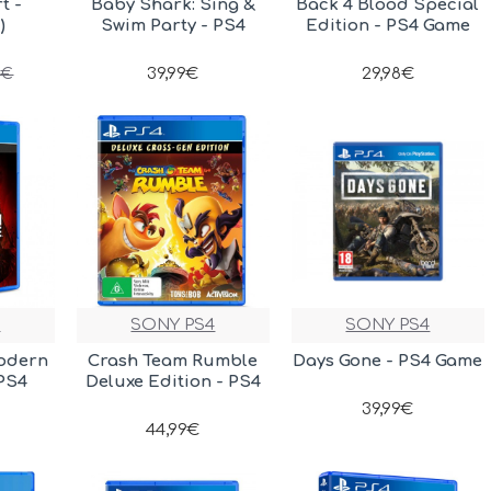
t -
Baby Shark: Sing &
Back 4 Blood Special
)
Swim Party - PS4
Edition - PS4 Game
39,99€
29,98€
9€
4
SONY PS4
SONY PS4
Modern
Crash Team Rumble
Days Gone - PS4 Game
 PS4
Deluxe Edition - PS4
39,99€
44,99€