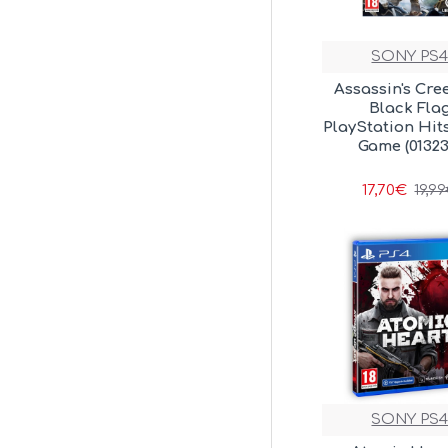
SONY PS
Assassin's Cree
Black Fla
PlayStation Hit
Game (01323
17,70€
19,9
SONY PS