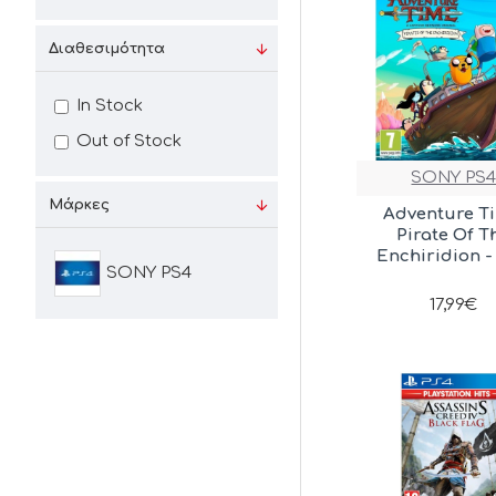
Διαθεσιμότητα
In Stock
Out of Stock
SONY PS
Μάρκες
Adventure T
Pirate Of T
Enchiridion -
SONY PS4
17,99€