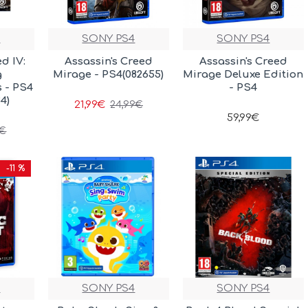
4
SONY PS4
SONY PS4
d IV:
Assassin's Creed
Assassin's Creed
g
Mirage - PS4(082655)
Mirage Deluxe Edition
s - PS4
- PS4
4)
21,99€
24,99€
59,99€
9€
-11 %
4
SONY PS4
SONY PS4