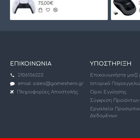
75,00€
ΕΠΙΚΟΙΝΩΝΙΑ
ΥΠΟΣΤΗΡΙΞΗ
2106136222
Επικοινωνήστε μαζί
email: sales@gameshero.gr
Ιστορικό Παραγγελι
Πληροφορίες Αποστολής
Οροι Εγγύησης
Σύγκριση Προϊόντων
Εργαλεία Προσωπι
Δεδομένων