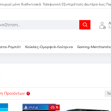
τουργεί μόνο διαδικτυακά. Τηλεφωνική Εξυπηρέτηση Δευτέρα έως Παρασ
Λ
Σ
ατα-Ρομπότ
Κούκλες-Ομορφιά-Λούτρινα
Gaming-Merchandis
α
ση Προϊόντων
0
Τα
-25 %