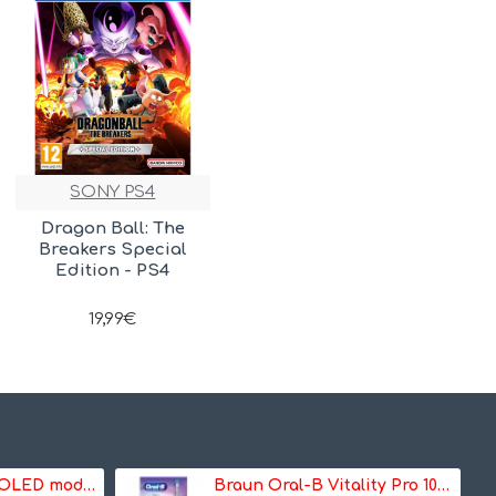
SONY PS4
Dragon Ball: The
Breakers Special
Edition - PS4
19,99€
Nintendo Switch OLED model Neon Red/Neon Blue - Κονσόλα Nintendo
Braun Oral-B Vitality Pro 103 Kids Frozen, ηλεκτρική οδοντόβουρτσα (8006540772409)