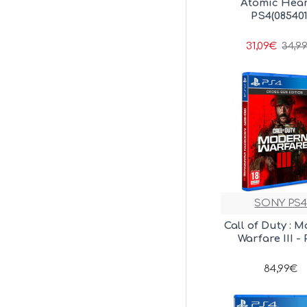
Atomic Hear
PS4(085401
31,09€
34,9
SONY PS
Call of Duty : 
Warfare III -
84,99€