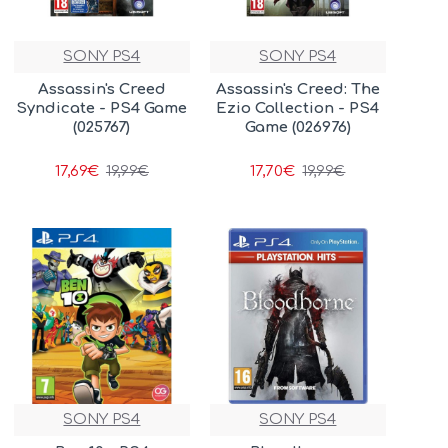
SONY PS4
SONY PS4
Assassin's Creed
Assassin's Creed: The
Syndicate - PS4 Game
Ezio Collection - PS4
(025767)
Game (026976)
17,69€
17,70€
19,99€
19,99€
SONY PS4
SONY PS4