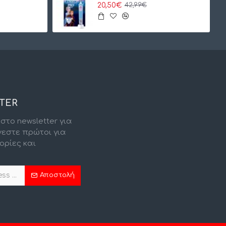
20,50€
42,99€
TER
στο newsletter για
νεστε πρώτοι για
ορίες και
.
Αποστολή