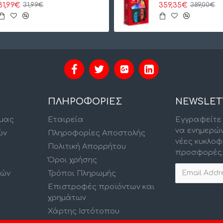
31,99€
359,35€
31,99€
389,00€
ΠΛΗΡΟΦΟΡΙΕΣ
NEWSLET
 μας
Εταιρεία
Εγγραφείτε 
να ενημερώ
ών
Πληροφορίες Αποστολής
νέες κυκλοφ
Πολιτική Απορρήτου
προσφορές
Όροι χρήσης
κών
Τρόποι Πληρωμής
Επιστροφές προϊόντων και
χρημάτων
Χάρτης Ιστότοπου