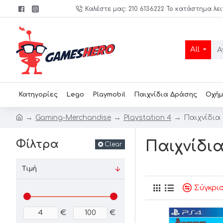
Καλέστε μας: 210 6136222 Το κατάστημα λει
All
Κατηγορίες
Lego
Playmobil
Παιχνίδια Δράσης
Οχήμ
Gaming-Merchandise
Playstation 4
Παιχνίδια
Φίλτρα
Παιχνίδι
Clear
Τιμή
Σύγκρι
€
€