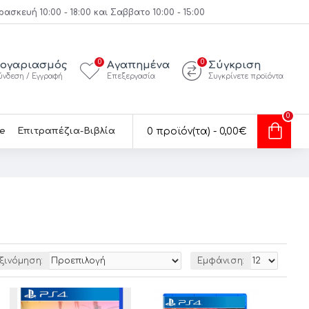
κευή 10:00 - 18:00 και Σαββατο 10:00 - 15:00
0
0
ογαριασμός
Αγαπημένα
Σύγκριση
ύνδεση / Εγγραφή
Επεξεργασία
Συγκρίνετε προϊόντα
0
e
Επιτραπέζια-Βιβλία
0 προϊόν(τα) - 0,00€
ξινόμηση:
Εμφάνιση: