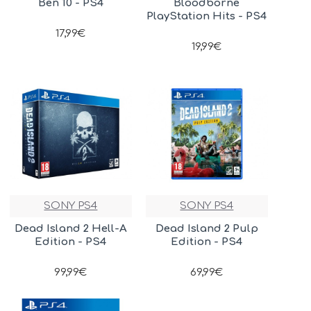
Ben 10 - PS4
Bloodborne
PlayStation Hits - PS4
17,99€
19,99€
SONY PS4
SONY PS4
Dead Island 2 Hell-A
Dead Island 2 Pulp
Edition - PS4
Edition - PS4
99,99€
69,99€