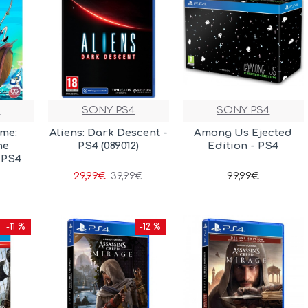
4
SONY PS4
SONY PS4
ime:
Aliens: Dark Descent -
Among Us Ejected
he
PS4 (089012)
Edition - PS4
 PS4
29,99€
99,99€
39,99€
-11 %
-12 %