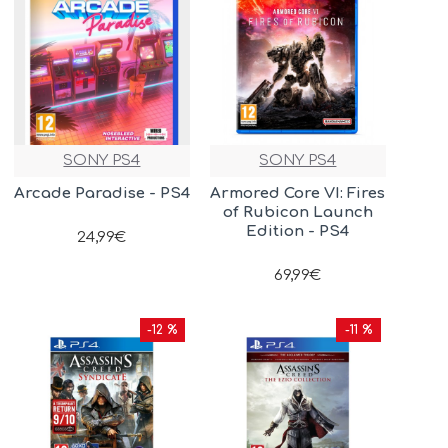
SONY PS4
SONY PS4
Arcade Paradise - PS4
Armored Core VI: Fires
of Rubicon Launch
Edition - PS4
24,99€
69,99€
-12 %
-11 %