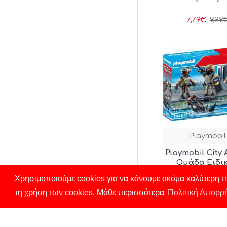
7,79€
9,99
Playmobil
Playmobil City 
Ομάδα Ειδι
Δυνάμεων (71
Χρησιμοποιούμε cookies για να κάνουμε ακόμα καλύτερη τη
τη χρήση των cookies. Μάθε περισσότερα
Πολιτική Απορρ
12,00€
14,9