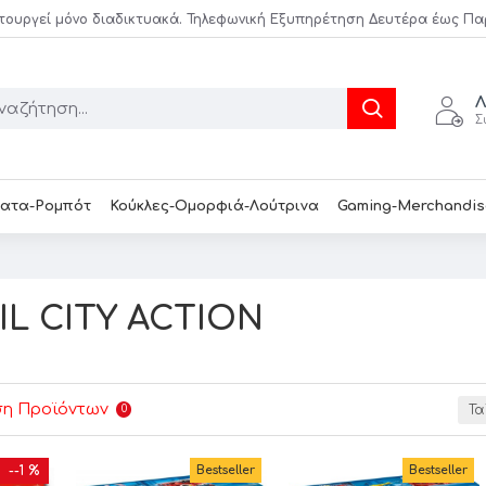
τουργεί μόνο διαδικτυακά. Τηλεφωνική Εξυπηρέτηση Δευτέρα έως Παρασ
Λ
Σ
ατα-Ρομπότ
Κούκλες-Ομορφιά-Λούτρινα
Gaming-Merchandis
L CITY ACTION
ση Προϊόντων
0
Τα
--1 %
Bestseller
Bestseller