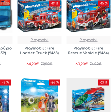
-19 %
-15 %
Playmobil
Playmobil
βρύχιο
Playmobil : Fire
Playmobil : Fire
59)
Ladder Truck (9463)
Rescue Vehicle (9464)
64,90€
63,90€
€
79,99€
74,99€
-8 %
-26 %
-21 %