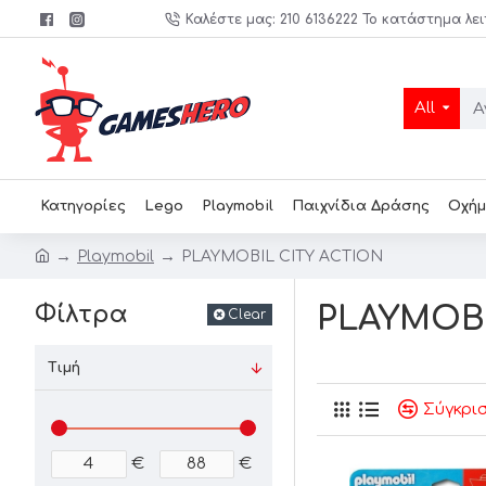
Καλέστε μας: 210 6136222 Το κατάστημα λει
All
Κατηγορίες
Lego
Playmobil
Παιχνίδια Δράσης
Οχήμ
Playmobil
PLAYMOBIL CITY ACTION
Φίλτρα
PLAYMOBI
Clear
Τιμή
Σύγκρι
€
€