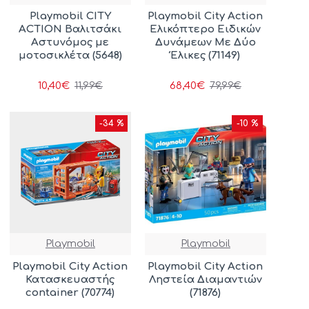
Playmobil CITY
Playmobil City Action
ACTION Βαλιτσάκι
Ελικόπτερο Ειδικών
Αστυνόμος με
Δυνάμεων Με Δύο
μοτοσικλέτα (5648)
Έλικες (71149)
10,40€
68,40€
11,99€
79,99€
-34 %
-10 %
Playmobil
Playmobil
Playmobil City Action
Playmobil City Action
Κατασκευαστής
Ληστεία Διαμαντιών
container (70774)
(71876)