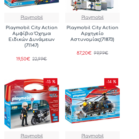
Playmobil
Playmobil
Playmobil City Action
Playmobil City Action
Αμφίβιο Όχημα
Αρχηγείο
Ειδικών Δυνάμεων
Αστυνομίας(71873)
(71147)
87,20€
99,99€
19,50€
22,99€
-13 %
-14 %
Playmobil
Playmobil