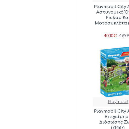
Playmobil City 
Αστυνομικό Ό
Pickup Κα
Μοτοσυκλέτα (
40,10€
49,9
Playmobil
Playmobil City 
Επιχείρησ
Διάσωσης Ζ
(71467)