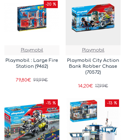
-20 %
Playmobil
Playmobil
Playmobil : Large Fire
Playmobil City Action
Station (9462)
Bank Robber Chase
(70572)
79,80€
99,99€
14,20€
17,99€
-15 %
-13 %