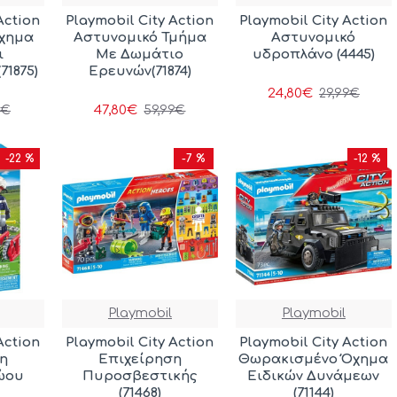
Action
Playmobil City Action
Playmobil City Action
χημα
Αστυνομικό Τμήμα
Αστυνομικό
ι
Με Δωμάτιο
υδροπλάνο (4445)
71875)
Ερευνών(71874)
24,80€
29,99€
47,80€
9€
59,99€
-22 %
-7 %
-12 %
Playmobil
Playmobil
Action
Playmobil City Action
Playmobil City Action
η
Επιχείρηση
Θωρακισμένο Όχημα
ώου
Πυροσβεστικής
Ειδικών Δυνάμεων
(71468)
(71144)