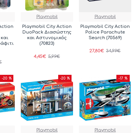
Playmobil
Playmobil
Action
Playmobil City Action
Playmobil City Action
DuoPack Διασώστης
Police Parachute
 και
και Αστυνομικός
Search (70569)
ράφιτι
(70823)
27,80€
34,99€
4,45€
5,99€
€
-20 %
-20 %
-17 %
Playmobil
Playmobil