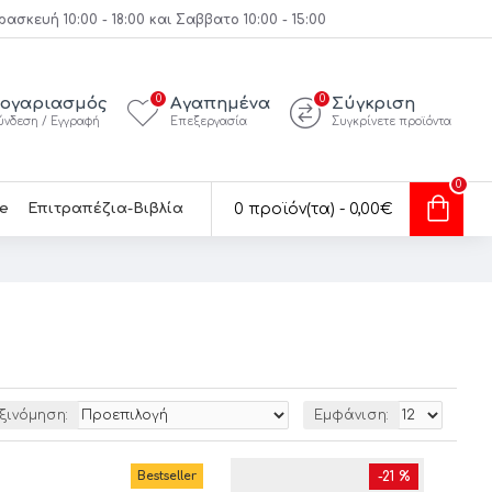
κευή 10:00 - 18:00 και Σαββατο 10:00 - 15:00
0
0
ογαριασμός
Αγαπημένα
Σύγκριση
ύνδεση / Εγγραφή
Επεξεργασία
Συγκρίνετε προϊόντα
0
e
Επιτραπέζια-Βιβλία
0 προϊόν(τα) - 0,00€
ξινόμηση:
Εμφάνιση:
Bestseller
-21 %