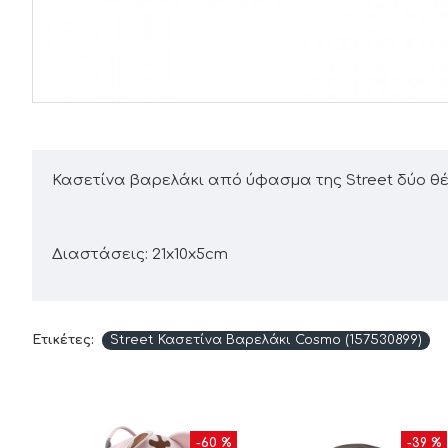
Κασετίνα βαρελάκι από ύφασμα της Street δύο θ
Διαστάσεις: 21x10x5cm
Ετικέτες:
Street Κασετίνα Βαρελάκι Cosmo (157530899)
-60 %
-39 %