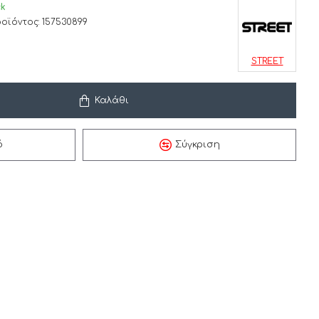
ck
οϊόντος:
157530899
STREET
Καλάθι
ό
Σύγκριση