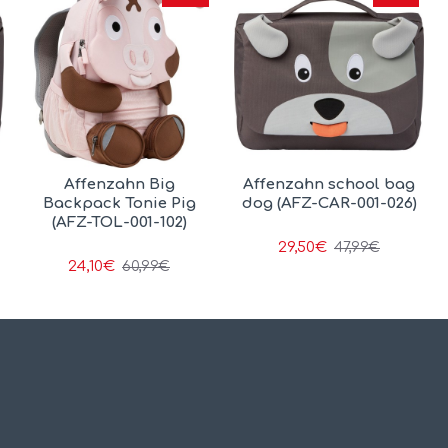
Affenzahn Big
Affenzahn school bag
Backpack Tonie Pig
dog (AFZ-CAR-001-026)
(AFZ-TOL-001-102)
29,50€
47,99€
24,10€
60,99€