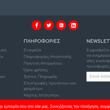
ΠΛΗΡΟΦΟΡΙΕΣ
NEWSLET
 μας
Εταιρεία
Εγγραφείτε 
να ενημερώ
ών
Πληροφορίες Αποστολής
νέες κυκλοφ
Πολιτική Απορρήτου
προσφορές
Όροι χρήσης
κών
Τρόποι Πληρωμής
Επιστροφές προϊόντων και
χρημάτων
Χάρτης Ιστότοπου
ν εμπειρία σου στο site μας. Συνεχίζοντας την πλοήγηση, συμφ