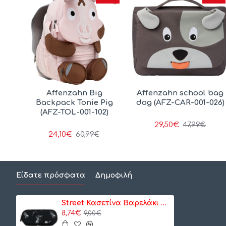
Affenzahn Big
Affenzahn school bag
Backpack Tonie Pig
dog (AFZ-CAR-001-026)
(AFZ-TOL-001-102)
29,50€
47,99€
24,10€
60,99€
Είδατε πρόσφατα
Δημοφιλή
Street Κασετίνα Βαρελάκι Cosmo (157530899)
8,74€
9,00€