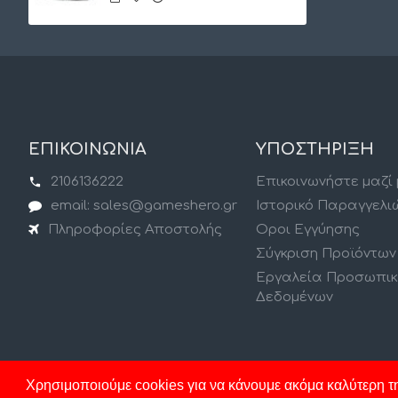
ΕΠΙΚΟΙΝΩΝΙΑ
ΥΠΟΣΤΗΡΙΞΗ
2106136222
Επικοινωνήστε μαζί
email: sales@gameshero.gr
Ιστορικό Παραγγελι
Πληροφορίες Αποστολής
Οροι Εγγύησης
Σύγκριση Προϊόντων
Εργαλεία Προσωπι
Δεδομένων
Χρησιμοποιούμε cookies για να κάνουμε ακόμα καλύτερη τη