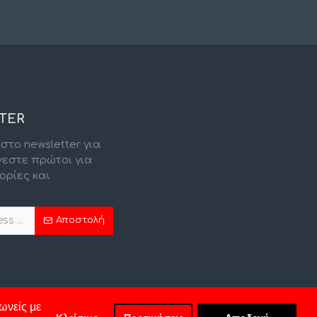
TER
στο newsletter για
νεστε πρώτοι για
ορίες και
.
Αποστολή
ωνείς με