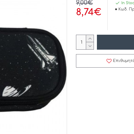
9,00€
In Sto
Κωδ. Πρ
8,74€
Επιθυμητ