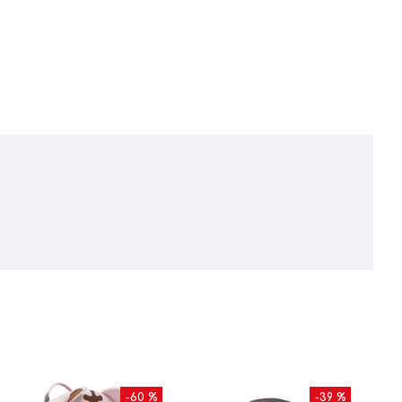
-60 %
-39 %