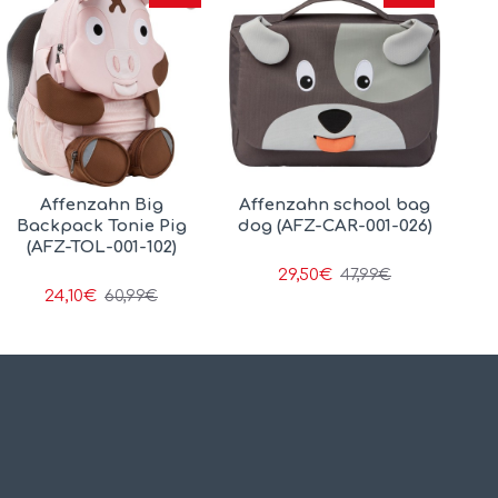
Affenzahn Big
Affenzahn school bag
Backpack Tonie Pig
dog (AFZ-CAR-001-026)
(AFZ-TOL-001-102)
29,50€
47,99€
24,10€
60,99€