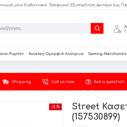
τουργεί μόνο διαδικτυακά. Τηλεφωνική Εξυπηρέτηση Δευτέρα έως Παρασ
Λ
Σ
ατα-Ρομπότ
Κούκλες-Ομορφιά-Λούτρινα
Gaming-Merchandis
Shipping
Call us now
Ask a question
Street Κασ
-3 %
(157530899)