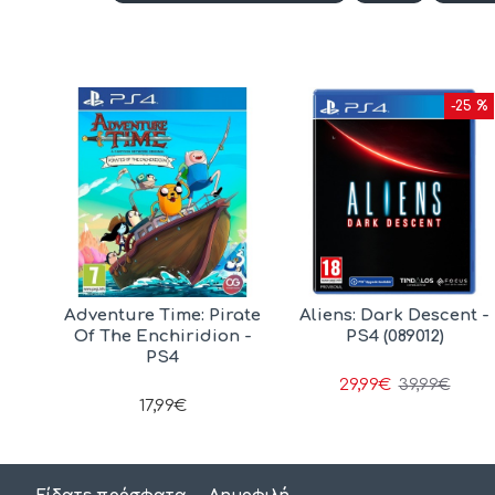
-25 %
d
Adventure Time: Pirate
Aliens: Dark Descent -
Of The Enchiridion -
PS4 (089012)
PS4
29,99€
39,99€
17,99€