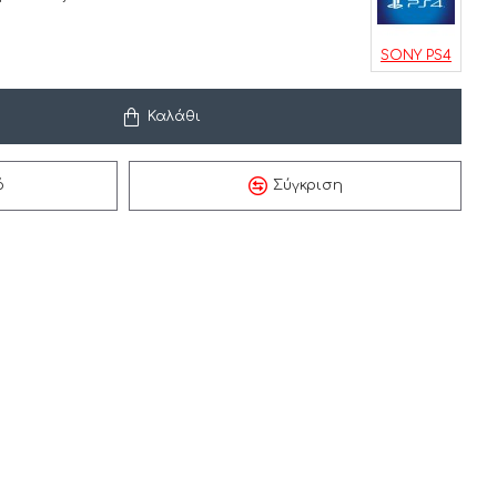
SONY PS4
Καλάθι
ό
Σύγκριση