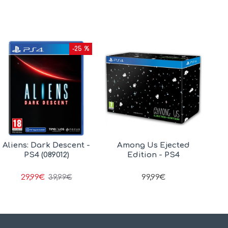
-25 %
Aliens: Dark Descent -
Among Us Ejected
PS4 (089012)
Edition - PS4
29,99€
99,99€
39,99€