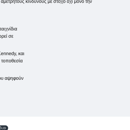
 αμέτρητους κινδύνους με στόχο όχι μόνο την
αιχνίδια
ρεί σε
Kennedy, και
η τοποθεσία
που αψηφούν
δια