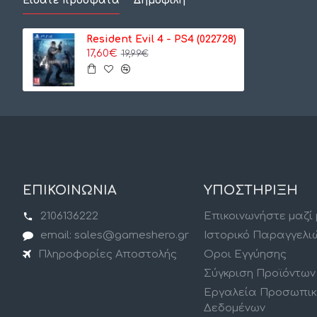
Είδατε πρόσφατα
Δημοφιλή
Resident Evil 4 - PS4 (022728)
17,60€
19,99€
ΕΠΙΚΟΙΝΩΝΙΑ
ΥΠΟΣΤΗΡΙΞΗ
2106136222
Επικοινωνήστε μαζί
email: sales@gameshero.gr
Ιστορικό Παραγγελι
Πληροφορίες Αποστολής
Οροι Εγγύησης
Σύγκριση Προϊόντων
Εργαλεία Προσωπι
Δεδομένων