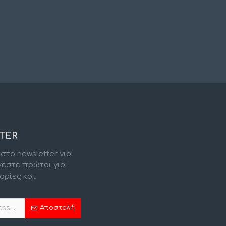
TER
στο newsletter για
νεστε πρώτοι για
ορίες και
.
Αποστολή