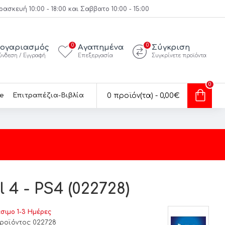
κευή 10:00 - 18:00 και Σαββατο 10:00 - 15:00
0
0
ογαριασμός
Αγαπημένα
Σύγκριση
ύνδεση / Εγγραφή
Επεξεργασία
Συγκρίνετε προϊόντα
0
e
Επιτραπέζια-Βιβλία
0 προϊόν(τα) - 0,00€
l 4 - PS4 (022728)
σιμο 1-3 Ημέρες
ροϊόντος:
022728