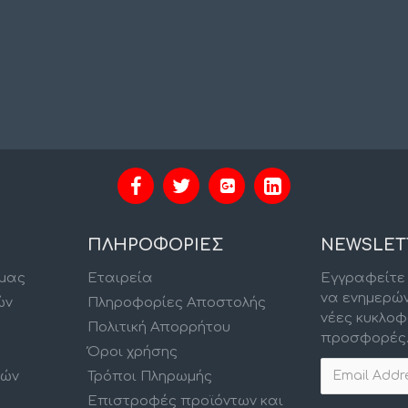
ΠΛΗΡΟΦΟΡΙΕΣ
NEWSLET
 μας
Εταιρεία
Εγγραφείτε 
να ενημερώ
ών
Πληροφορίες Αποστολής
νέες κυκλοφ
Πολιτική Απορρήτου
προσφορές
Όροι χρήσης
κών
Τρόποι Πληρωμής
Επιστροφές προϊόντων και