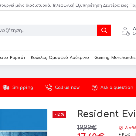
τουργεί μόνο διαδικτυακά. Τηλεφωνική Εξυπηρέτηση Δευτέρα έως Παρασ
Λ
Σ
ατα-Ρομπότ
Κούκλες-Ομορφιά-Λούτρινα
Gaming-Merchandis
Shipping
Call us now
Ask a question
Resident Evi
-12 %
19,99€
Διαθέ
Κωδ. Π