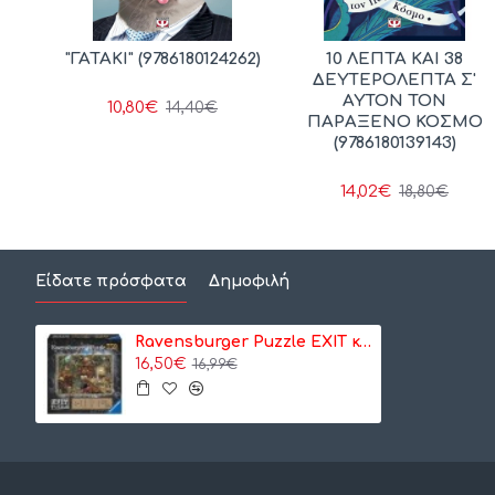
ΙΟΣ
"ΓΑΤΑΚΙ" (9786180124262)
10 ΛΕΠΤΑ ΚΑΙ 38
ΧΗ
ΔΕΥΤΕΡΟΛΕΠΤΑ Σ'
Ν
ΑΥΤΟΝ ΤΟΝ
10,80€
14,40€
352)
ΠΑΡΑΞΕΝΟ ΚΟΣΜΟ
(9786180139143)
14,02€
18,80€
Είδατε πρόσφατα
Δημοφιλή
Ravensburger Puzzle EXIT κουζίνα μάγισσας (19952)
16,50€
16,99€