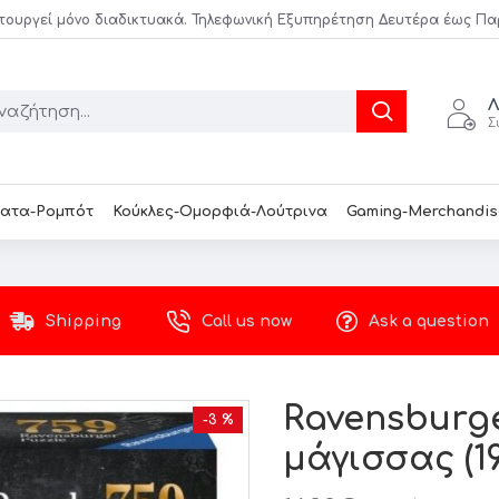
τουργεί μόνο διαδικτυακά. Τηλεφωνική Εξυπηρέτηση Δευτέρα έως Παρασ
Λ
Σ
ατα-Ρομπότ
Κούκλες-Ομορφιά-Λούτρινα
Gaming-Merchandis
Shipping
Call us now
Ask a question
Ravensburge
-3 %
μάγισσας (1