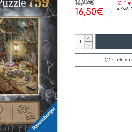
16,99€
Παρ
Κωδ. 
16,50€
Επιθυμητ