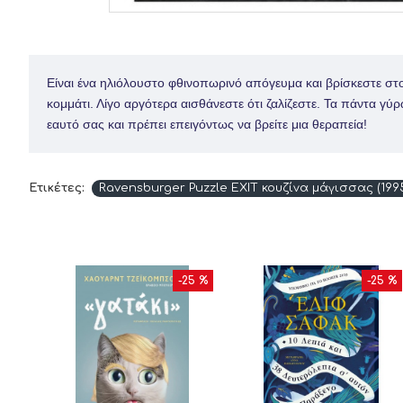
Είναι ένα ηλιόλουστο φθινοπωρινό απόγευμα και βρίσκεστε στο 
κομμάτι. Λίγο αργότερα αισθάνεστε ότι ζαλίζεστε. Τα πάντα γύ
εαυτό σας και πρέπει επειγόντως να βρείτε μια θεραπεία!
Ετικέτες:
Ravensburger Puzzle EXIT κουζίνα μάγισσας (199
10 %
-25 %
-25 %