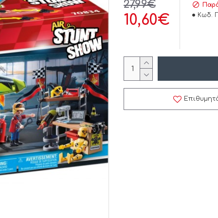
27,99€
Παρά
Κωδ. 
10,60€
Επιθυμητ