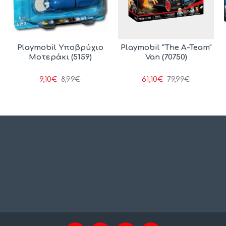
Playmobil Υποβρύχιο
Playmobil "The A-Team"
Μοτεράκι (5159)
Van (70750)
9,10€
61,10€
8,99€
79,99€