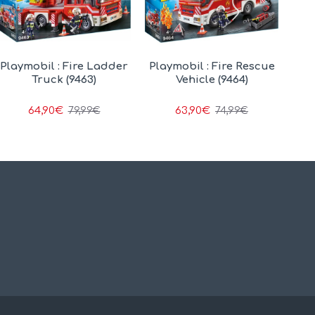
Playmobil : Fire Ladder
Playmobil : Fire Rescue
Truck (9463)
Vehicle (9464)
64,90€
63,90€
79,99€
74,99€