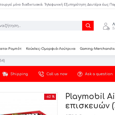
τουργεί μόνο διαδικτυακά. Τηλεφωνική Εξυπηρέτηση Δευτέρα έως Παρασ
Λ
Σ
ατα-Ρομπότ
Κούκλες-Ομορφιά-Λούτρινα
Gaming-Merchandis
34)
Shipping
Call us now
Ask a question
Playmobil A
-62 %
επισκευών (