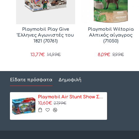
scue
Playmobil Play Give
Playmobil Wiltopia
Έλληνες Αγωνιστές του
Αλπικός αίγαγρος
1821 (70761)
(71050)
13,77€
8,09€
14,99€
9,99€
Είδατε πρόσφατα
Δημοφιλή
Playmobil Air Stunt Show Συνεργείο επισκευών (70834)
10,60€
27,99€