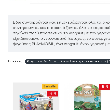
Εδώ συντηρούνται και επισκευάζονται όλα τα ακροβ
συντηρούνται και επισκευάζονται όλα τα αεροσκά
σηκώνει πολύ προσεκτικά το wingsuit με τον γεραν
εξειδικευμένο ανταλλακτικό. Ευτυχώς, το συνεργε
φιγούρες PLAYMOBIL, ένα wingsuit, έναν γερανό μ
Ετικέτες:
Playmobil Air Stunt Show Συνεργείο επισκευών (7
ller
Bestseller
-19 %
15 %
-8 %