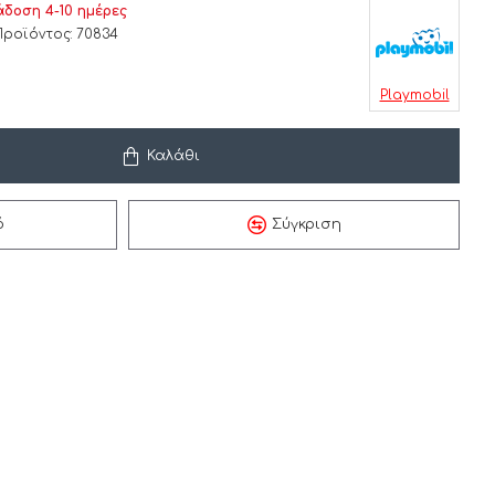
δοση 4-10 ημέρες
Προϊόντος:
70834
Playmobil
Καλάθι
ό
Σύγκριση