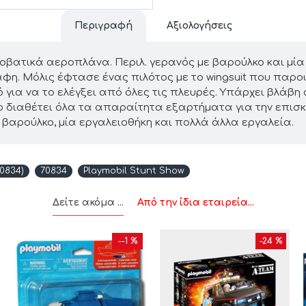
Περιγραφή
Αξιολογήσεις
ατικά αεροπλάνα. Περιλ. γερανός με βαρούλκο και μία κού
φη. Μόλις έφτασε ένας πιλότος με το wingsuit που παρο
ό για να το ελέγξει από όλες τις πλευρές. Υπάρχει βλάβ
ίο διαθέτει όλα τα απαραίτητα εξαρτήματα για την επισκ
ε βαρούλκο, μία εργαλειοθήκη και πολλά άλλα εργαλεία.
0834)
70834
Playmobil Stunt Show
Δείτε ακόμα ...
Από την ίδια εταιρεία...
--1 %
-24 %