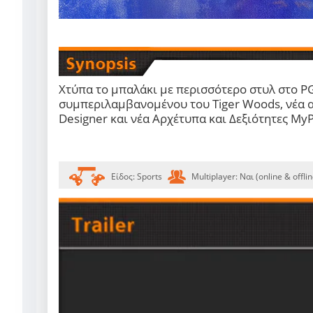
Χτύπα το μπαλάκι με περισσότερο στυλ στο
P
συμπεριλαμβανομένου του
Tiger Woods
, νέα
Designer
και νέα Αρχέτυπα και Δεξιότητες
MyP
Είδος:
Sports
Multiplayer:
Ναι (online & offlin