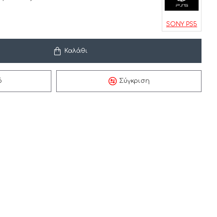
SONY PS5
Καλάθι
ό
Σύγκριση