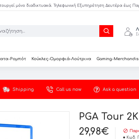
τουργεί μόνο διαδικτυακά. Τηλεφωνική Εξυπηρέτηση Δευτέρα έως Παρασ
Λ
Σ
ατα-Ρομπότ
Κούκλες-Ομορφιά-Λούτρινα
Gaming-Merchandis
Shipping
Call us now
Ask a question
PGA Tour 2K
29,98€
Παρά
Κωδ. 