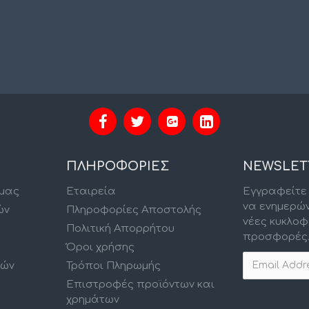
ΠΛΗΡΟΦΟΡΙΕΣ
NEWSLET
 μας
Εταιρεία
Εγγραφείτε 
να ενημερώ
ών
Πληροφορίες Αποστολής
νέες κυκλοφ
Πολιτική Απορρήτου
προσφορές
Όροι χρήσης
κών
Τρόποι Πληρωμής
Επιστροφές προϊόντων και
χρημάτων