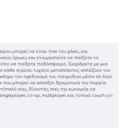
ρου μπορεί να είναι πακ του χόκεϊ, και
κούς ήρωες και ετοιμαστείτε να παίξετε το
τρόπο να παίξετε ποδόσφαιρο. Σκοράρετε με μια
α κάθε αγώνα, τυχαίοι μεταλλάκτες αλλάζουν τον
κληρο τον σχεδιασμό του παιχνιδιού μέσα σε λίγα
α που μπορεί να αλλάξει δραματικά την πορεία
τίπαλό σας, δίνοντάς σας την ευκαιρία να
ngleplayer, co-op, multiplayer, και τοπικό couch co-