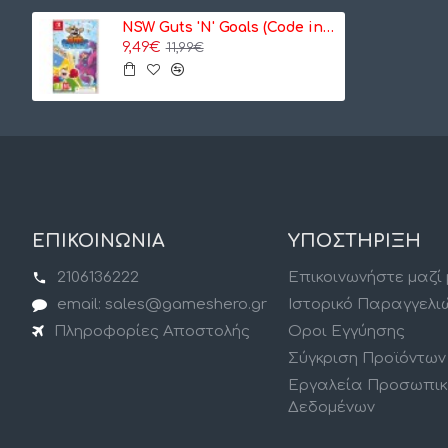
NSW Guts 'N' Goals (Code in a Box) (099741)
9,49€
11,99€
ΕΠΙΚΟΙΝΩΝΙΑ
ΥΠΟΣΤΗΡΙΞΗ
2106136222
Επικοινωνήστε μαζί
email: sales@gameshero.gr
Ιστορικό Παραγγελι
Πληροφορίες Αποστολής
Οροι Εγγύησης
Σύγκριση Προϊόντων
Εργαλεία Προσωπι
Δεδομένων