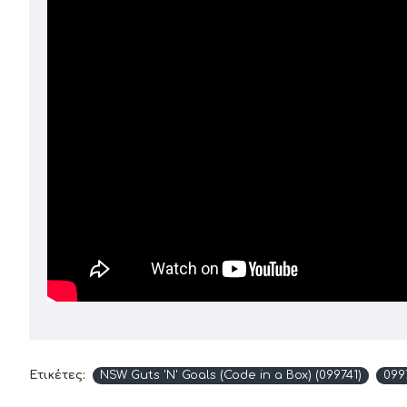
Ετικέτες:
NSW Guts 'N' Goals (Code in a Box) (099741)
099