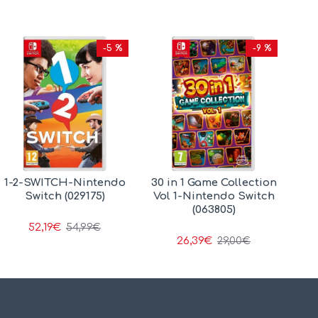
-5 %
-9 %
1-2-SWITCH-Nintendo
30 in 1 Game Collection
Switch (029175)
Vol 1-Nintendo Switch
(063805)
52,19€
54,99€
26,39€
29,00€