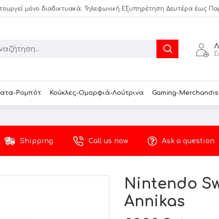
τουργεί μόνο διαδικτυακά. Τηλεφωνική Εξυπηρέτηση Δευτέρα έως Παρασ
Λ
Σ
ατα-Ρομπότ
Κούκλες-Ομορφιά-Λούτρινα
Gaming-Merchandis
Shipping
Call us now
Ask a question
Nintendo Sw
Annikas