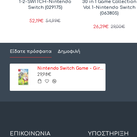
1-2-SWITCH-Nintendo
30 in 1 Game Collection
Switch (029175)
Vol 1-Nintendo Switch
(063805)
52,19€
54,99€
26,39€
29,00€
Είδατε πρόσφατα
Δημοφιλή
Nintendo Switch Game - Giraffe and Annikas
29,98€
ΕΠΙΚΟΙΝΩΝΙΑ
ΥΠΟΣΤΗΡΙΞΗ