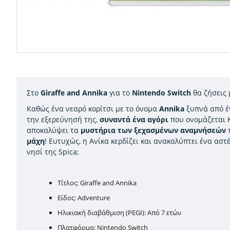
Στο
Giraffe and Annika
για το
Nintendo Switch
θα ζήσεις 
Καθώς ένα νεαρό κορίτσι με το όνομα
Annika
ξυπνά από 
την εξερεύνησή της,
συναντά ένα αγόρι
που ονομάζεται Κ
αποκαλύψει τα
μυστήρια των ξεχασμένων αναμνήσεών
τ
μάχη
! Ευτυχώς, η Ανίκα κερδίζει και ανακαλύπτει ένα ασ
νησί της Spica;
Τίτλος: Giraffe and Annika
Είδος: Adventure
Ηλικιακή διαβάθμιση (PEGI): Από 7 ετών
Πλατφόρμα: Nintendo Switch