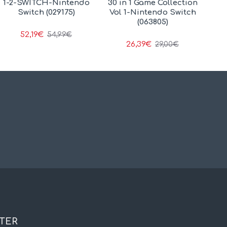
1-2-SWITCH-Nintendo
30 in 1 Game Collection
Switch (029175)
Vol 1-Nintendo Switch
(063805)
52,19€
54,99€
26,39€
29,00€
TER