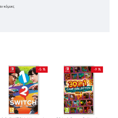
αν κόμικς
-5 %
-9 %