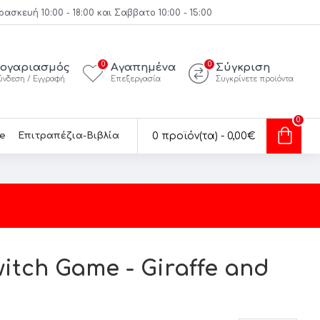
κευή 10:00 - 18:00 και Σαββατο 10:00 - 15:00
0
0
ογαριασμός
Αγαπημένα
Σύγκριση
ύνδεση / Εγγραφή
Επεξεργασία
Συγκρίνετε προϊόντα
0
e
Επιτραπέζια-Βιβλία
0 προϊόν(τα) - 0,00€
itch Game - Giraffe and