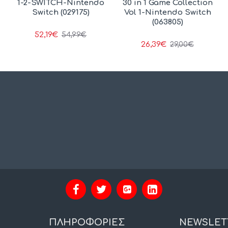
1-2-SWITCH-Nintendo
30 in 1 Game Collection
Switch (029175)
Vol 1-Nintendo Switch
(063805)
52,19€
54,99€
26,39€
29,00€
ΠΛΗΡΟΦΟΡΙΕΣ
NEWSLET