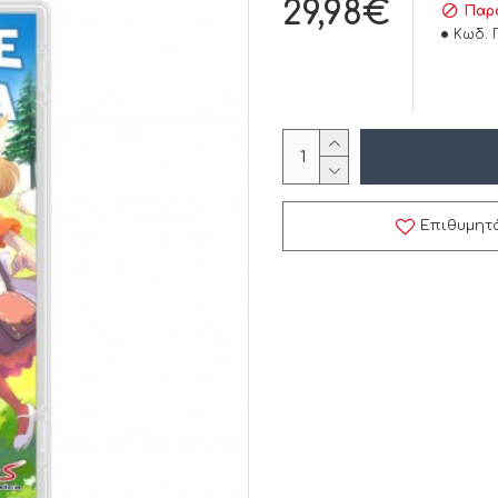
29,98€
Παρά
Κωδ. 
Επιθυμητ