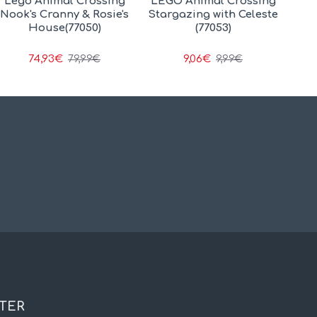
Lego Animal Crossing
LEGO Animal Crossing
Nook's Cranny & Rosie's
Stargazing with Celeste
House(77050)
(77053)
74,93€
9,06€
79,99€
9,99€
TER