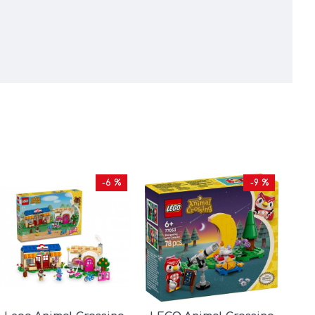
-6 %
-9 %