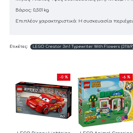
Βάρος: 0,501 kg
Επιπλέον χαρακτηριστικά: Η συσκευασία περιέχει
Ετικέτες:
LEGO Creator 3in1 Typewriter With Flowers (31169
9 %
-0 %
-6 %