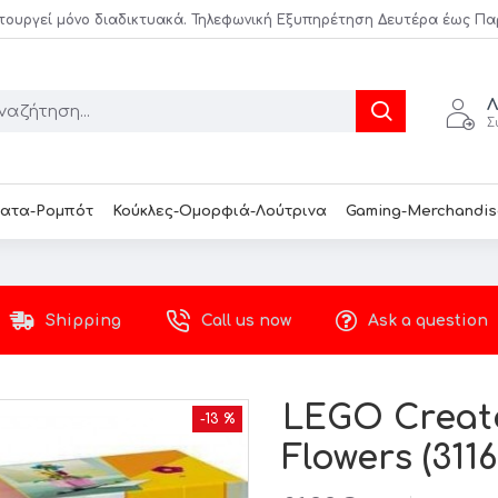
τουργεί μόνο διαδικτυακά. Τηλεφωνική Εξυπηρέτηση Δευτέρα έως Παρασ
Λ
Σ
ατα-Ρομπότ
Κούκλες-Ομορφιά-Λούτρινα
Gaming-Merchandis
Shipping
Call us now
Ask a question
LEGO Creato
-13 %
Flowers (3116