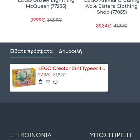
ing
LEGO Disney Lightning
LEGO Animal Crossing
este
McQueen (77255)
Able Sisters Clothing
Shop (77055)
39,99€
39,99€
39,34€
41,99€
Είδατε πρόσφατα
Δημοφιλή
LEGO Creator 3in1 Typewriter With Flowers (31169)
27,87€
31,99€
ΕΠΙΚΟΙΝΩΝΙΑ
ΥΠΟΣΤΗΡΙΞΗ