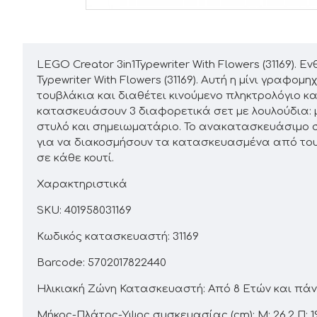
LEGO Creator 3in1Typewriter With Flowers (31169). 
Typewriter With Flowers (31169). Αυτή η μίνι γραφ
τουβλάκια και διαθέτει κινούμενο πληκτρολόγιο κ
κατασκευάσουν 3 διαφορετικά σετ με λουλούδια: μ
στυλό και σημειωματάριο. Το ανακατασκευάσιμο σ
για να διακοσμήσουν τα κατασκευασμένα από τουβ
σε κάθε κουτί.
Χαρακτηριστικά
SKU: 401958031169
Κωδικός κατασκευαστή: 31169
Barcode: 5702017822440
Ηλικιακή Ζώνη Κατασκευαστή: Από 8 Ετών και πά
Μήκος-Πλάτος-Υψος συσκευασίας (cm): M: 26,2 Π: 19,1