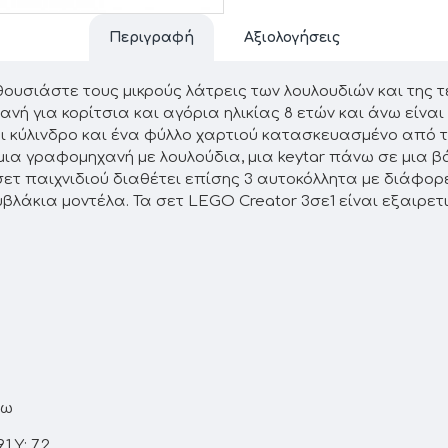
Περιγραφή
Αξιολογήσεις
Ενθουσιάστε τους μικρούς λάτρεις των λουλουδιών και της 
ομηχανή για κορίτσια και αγόρια ηλικίας 8 ετών και άνω ε
αι κύλινδρο και ένα φύλλο χαρτιού κατασκευασμένο από 
ια γραφομηχανή με λουλούδια, μια keytar πάνω σε μια β
ετ παιχνιδιού διαθέτει επίσης 3 αυτοκόλλητα με διάφορ
λάκια μοντέλα. Τα σετ LEGO Creator 3σε1 είναι εξαιρετ
νω
 Υ: 7,2