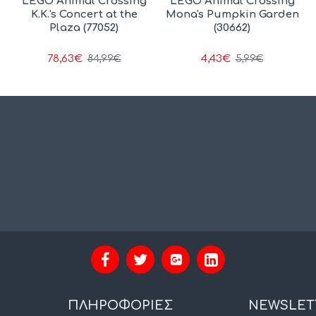
LEGO Animal Crossing
LEGO Animal Crossing
K.K.'s Concert at the
Mona's Pumpkin Garden
Plaza (77052)
(30662)
78,63€
4,43€
84,99€
5,99€
ΠΛΗΡΟΦΟΡΙΕΣ
NEWSLET