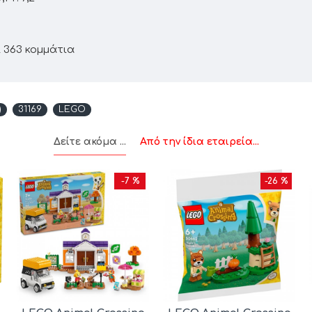
 363 κομμάτια
)
31169
LEGO
Δείτε ακόμα ...
Από την ίδια εταιρεία...
-7 %
-26 %