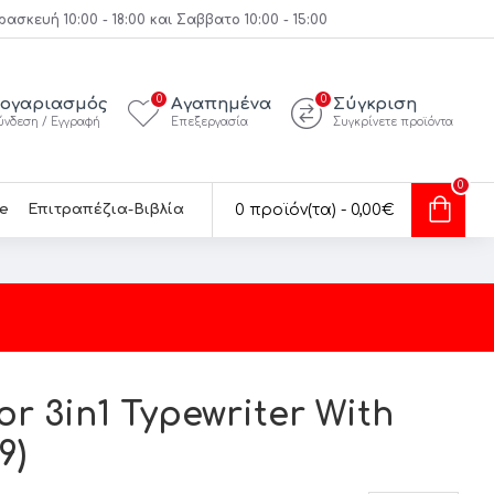
κευή 10:00 - 18:00 και Σαββατο 10:00 - 15:00
0
0
ογαριασμός
Αγαπημένα
Σύγκριση
ύνδεση / Εγγραφή
Επεξεργασία
Συγκρίνετε προϊόντα
0
e
Επιτραπέζια-Βιβλία
0 προϊόν(τα) - 0,00€
r 3in1 Typewriter With
9)