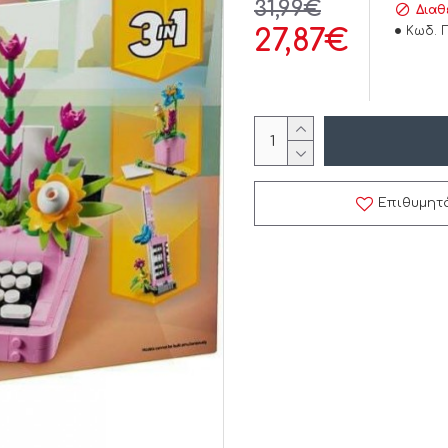
31,99€
Διαθ
Κωδ. 
27,87€
Επιθυμητ