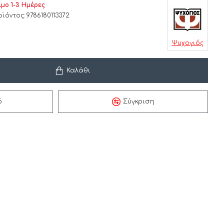
ιμο 1-3 Ημέρες
ϊόντος:
9786180113372
Ψυχογιός
Καλάθι
ό
Σύγκριση