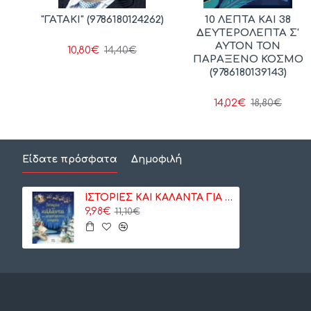
ΚΟΙ,
"ΓΑΤΑΚΙ" (9786180124262)
10 ΛΕΠΤΑ ΚΑΙ 38
ΔΕΥΤΕΡΟΛΕΠΤΑ Σ'
ΑΥΤΟΝ ΤΟΝ
10,80€
14,40€
ΠΑΡΑΞΕΝΟ ΚΟΣΜΟ
(9786180139143)
14,02€
18,80€
Είδατε πρόσφατα
Δημοφιλή
ΙΣΤΟΡΙΕΣ ΚΑΙ ΚΑΛΑΝΤΑ ΓΙΑ ΧΑΡΟΥΜΕΝΕΣ ΓΙΟΡΤΕΣ (9786180113372)
9,98€
11,10€