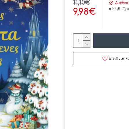
11,10€
Διαθέσ
Κωδ. Προ
9,98€
Επιθυμητ