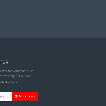
TER
στο newsletter για
νεστε πρώτοι για
ορίες και
.
Αποστολή