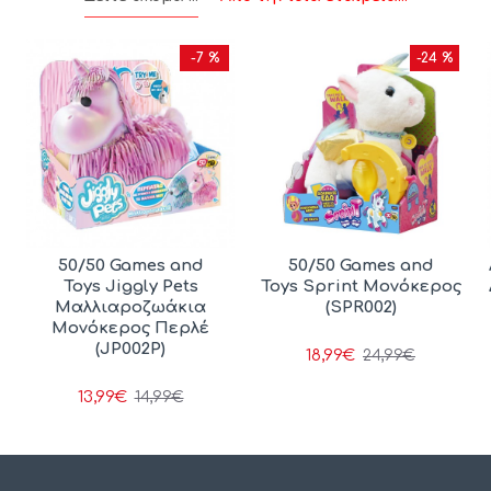
-7 %
-24 %
50/50 Games and
50/50 Games and
Toys Jiggly Pets
Toys Sprint Μονόκερος
Μαλλιαροζωάκια
(SPR002)
Μονόκερος Περλέ
(JP002P)
18,99€
24,99€
13,99€
14,99€