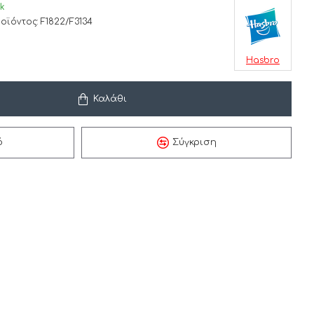
ck
οϊόντος:
F1822/F3134
Hasbro
Καλάθι
ό
Σύγκριση