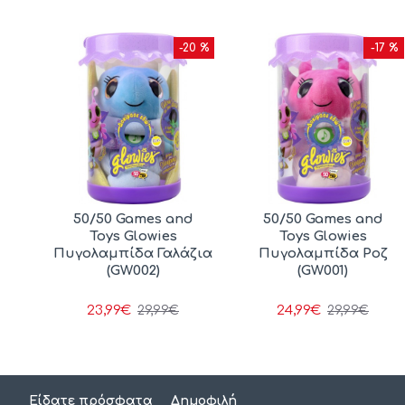
20 %
-20 %
-17 %
ινο
50/50 Games and
50/50 Games and
683)
Toys Glowies
Toys Glowies
Πυγολαμπίδα Γαλάζια
Πυγολαμπίδα Ροζ
(GW002)
(GW001)
23,99€
24,99€
29,99€
29,99€
Είδατε πρόσφατα
Δημοφιλή