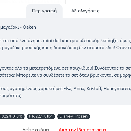
Περιγραφή
Αξιολογήσεις
 μαγαζάκι - Oaken
είται από ένα όχημα, mini doll και τρια αξεσουάρ έκπληξη, όμω
ε μαγαζάκι μουσικής και η διασκέδαση δεν σταματά εδώ! Όταν τ
ντας όλα τα μετατρεπόμενα σετ παιχνιδιού! Συνδέοντας τα σετ,
σσότερα; Μπορείτε να συνδέσετε τα σετ όταν βρίσκονται σε μορφ
τους αγαπημένους χαρακτήρες Elsa, Anna, Kristoff, Honeymaren,
εσιμότητα).
1822/F3134)
F1822/F3134
Disney Frozen
Δείτε ακόμα ...
Από την ίδια εταιρεία...