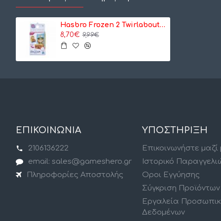
Hasbro Frozen 2 Twirlabouts Single Veh Oaken (F1822/F3134)
8,70€
9,99€
ΕΠΙΚΟΙΝΩΝΙΑ
ΥΠΟΣΤΗΡΙΞΗ
2106136222
Επικοινωνήστε μαζί
email: sales@gameshero.gr
Ιστορικό Παραγγελι
Πληροφορίες Αποστολής
Οροι Εγγύησης
Σύγκριση Προϊόντων
Εργαλεία Προσωπι
Δεδομένων