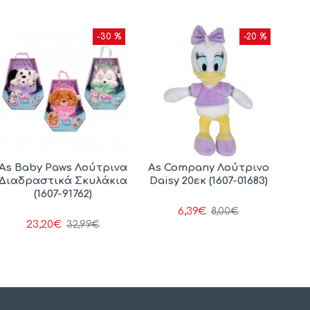
-30 %
-20 %
As Baby Paws Λούτρινα
As Company Λούτρινο
Διαδραστικά Σκυλάκια
Daisy 20εκ (1607-01683)
(1607-91762)
6,39€
8,00€
23,20€
32,99€