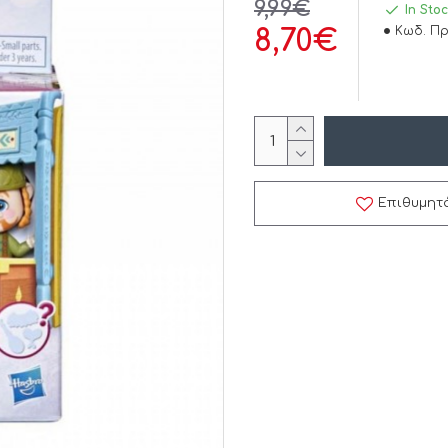
9,99€
In Sto
Κωδ. Πρ
8,70€
Επιθυμητ