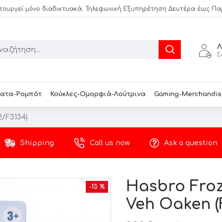
τουργεί μόνο διαδικτυακά. Τηλεφωνική Εξυπηρέτηση Δευτέρα έως Παρασ
Λ
Σ
ατα-Ρομπότ
Κούκλες-Ομορφιά-Λούτρινα
Gaming-Merchandis
2/F3134)
Shipping
Call us now
Ask a question
Hasbro Froz
-13 %
Veh Oaken (