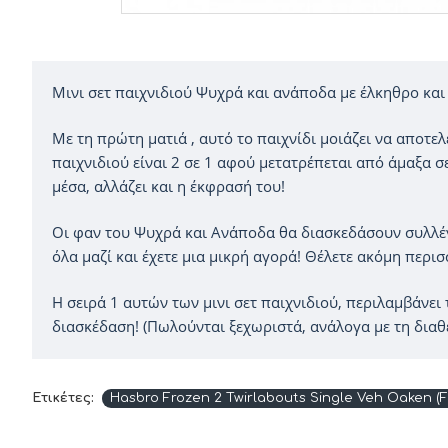
Μινι σετ παιχνιδιού Ψυχρά και ανάποδα με έλκηθρο και
Με τη πρώτη ματιά , αυτό το παιχνίδι μοιάζει να αποτελ
παιχνιδιού είναι 2 σε 1 αφού μετατρέπεται από άμαξα σ
μέσα, αλλάζει και η έκφρασή του!
Οι φαν του Ψυχρά και Ανάποδα θα διασκεδάσουν συλλέγο
όλα μαζί και έχετε μια μικρή αγορά! Θέλετε ακόμη περι
Η σειρά 1 αυτών των μινι σετ παιχνιδιού, περιλαμβάνει 
διασκέδαση! (Πωλούνται ξεχωριστά, ανάλογα με τη διαθ
Ετικέτες:
Hasbro Frozen 2 Twirlabouts Single Veh Oaken (F