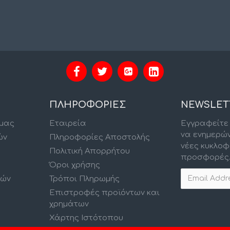
ΠΛΗΡΟΦΟΡΙΕΣ
NEWSLET
 μας
Εταιρεία
Εγγραφείτε 
να ενημερώ
ών
Πληροφορίες Αποστολής
νέες κυκλοφ
Πολιτική Απορρήτου
προσφορές
Όροι χρήσης
κών
Τρόποι Πληρωμής
Επιστροφές προϊόντων και
χρημάτων
Χάρτης Ιστότοπου