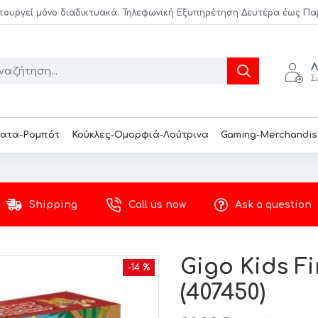
τουργεί μόνο διαδικτυακά. Τηλεφωνική Εξυπηρέτηση Δευτέρα έως Παρασ
Λ
Σ
ατα-Ρομπότ
Κούκλες-Ομορφιά-Λούτρινα
Gaming-Merchandis
Shipping
Call us now
Ask a question
Gigo Kids F
-14 %
(407450)