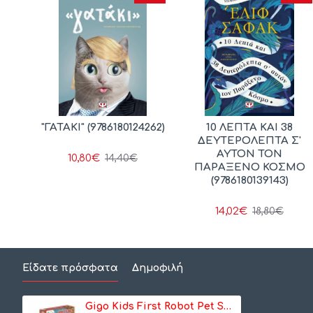
ΙΟΣ
"ΓΑΤΑΚΙ" (9786180124262)
10 ΛΕΠΤΑ ΚΑΙ 38
ΧΗ
ΔΕΥΤΕΡΟΛΕΠΤΑ Σ'
Ν
ΑΥΤΟΝ ΤΟΝ
10,80€
14,40€
352)
ΠΑΡΑΞΕΝΟ ΚΟΣΜΟ
(9786180139143)
14,02€
18,80€
Είδατε πρόσφατα
Δημοφιλή
Gigo Kids First Robot Pet Shop (407450)