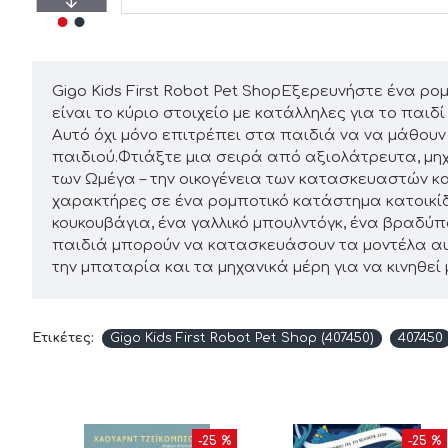
Gigo Kids First Robot Pet ShopΕξερευνήστε ένα ρ
είναι το κύριο στοιχείο με κατάλληλες για το πα
Αυτό όχι μόνο επιτρέπει στα παιδιά να να μάθουν 
παιδιού.Φτιάξτε μια σειρά από αξιολάτρευτα, μηχ
των Ωμέγα – την οικογένεια των κατασκευαστών και
χαρακτήρες σε ένα ρομποτικό κατάστημα κατοικίδ
κουκουβάγια, ένα γαλλικό μπουλντόγκ, ένα βραδύπο
παιδιά μπορούν να κατασκευάσουν τα μοντέλα αυτ
την μπαταρία και τα μηχανικά μέρη για να κινηθεί
Ετικέτες:
Gigo Kids First Robot Pet Shop (407450)
407450
10 %
-25 %
-25 %