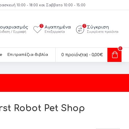
κευή 10:00 - 18:00 και Σαββατο 10:00 - 15:00
0
0
ογαριασμός
Αγαπημένα
Σύγκριση
ύνδεση / Εγγραφή
Επεξεργασία
Συγκρίνετε προϊόντα
0
e
Επιτραπέζια-Βιβλία
0 προϊόν(τα) - 0,00€
irst Robot Pet Shop