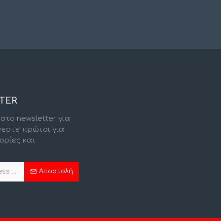
TER
στο newsletter για
νεστε πρώτοι για
ορίες και
.
Αποστολή