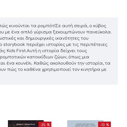
πώς κινούνται τα ρομπότ!Σε αυτή σειρά, ο κύβος
 που με ένα απλό γύρισμα ξεκουμπώνουν πανεύκολα.
ωστικές και δημιουργικές ικανότητες του
storybook περιέχει ιστορίες με τις περιπέτειες
Kids First.Αυτή η ιστορία δείχνει τους
ρομποτικών κατοικίδιων ζώων, όπως μια
αι ένα κουνέλι. Καθώς ακολουθούν την ιστορία, τα
υν πώς το καθένα χρησιμοποιεί τον κινητήρα με
-25 %
-10 %