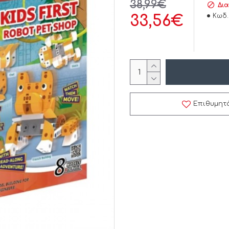
38,99€
Δια
Κωδ.
33,56€
Επιθυμητ