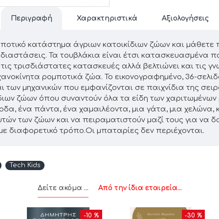
Περιγραφή
Χαρακτηριστικά
Αξιολογήσεις
ομποτικό κατάστημα άγριων κατοικίδιων ζώων και μάθετε 
ιδί διαστάσεις. Τα τουβλάκια είναι έτσι κατασκευασμένα
τις τρισδιάστατες κατασκευές αλλά βελτιώνει και τις γν
ανοκίνητα ρομποτικά ζώα. Το εικονογραφημένο, 36-σελιδο 
 των μηχανικών που εμφανίζονται σε παιχνίδια της σειράς 
ιων ζώων όπου συναντούν όλα τα είδη των χαριτωμένων 
δα, ένα πάντα, ένα χαμαιλέοντα, μια γάτα, μια χελώνα, κ
ών των ζώων και να πειραματιστούν μαζί τους για να δο
 με διαφορετικό τρόπο.Οι μπαταρίες δεν περιέχονται.
Tech Kids
Δείτε ακόμα ...
Από την ίδια εταιρεία...
-10 %
-30 %