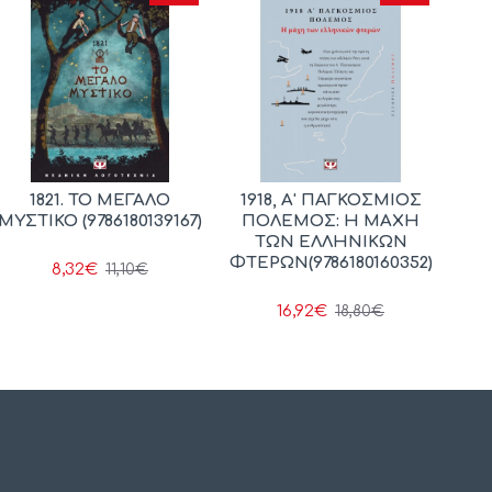
1821. ΤΟ ΜΕΓΑΛΟ
1918, Α' ΠΑΓΚΟΣΜΙΟΣ
ΜΥΣΤΙΚΟ (9786180139167)
ΠΟΛΕΜΟΣ: Η ΜΑΧΗ
ΤΩΝ ΕΛΛΗΝΙΚΩΝ
ΦΤΕΡΩΝ(9786180160352)
8,32€
11,10€
16,92€
18,80€