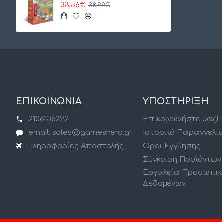
33,56€
38,99€
ΕΠΙΚΟΙΝΩΝΙΑ
ΥΠΟΣΤΗΡΙΞΗ
2106136222
Επικοινωνήστε μαζί
email: sales@gameshero.gr
Ιστορικό Παραγγελι
Πληροφορίες Αποστολής
Οροι Εγγύησης
Σύγκριση Προϊόντων
Εργαλεία Προσωπι
Δεδομένων