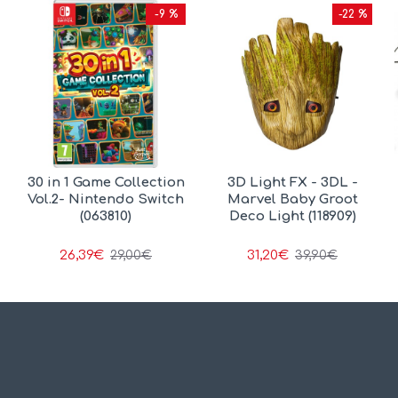
-9 %
-22 %
30 in 1 Game Collection
3D Light FX - 3DL -
Vol.2- Nintendo Switch
Marvel Baby Groot
(063810)
Deco Light (118909)
26,39€
31,20€
29,00€
39,90€