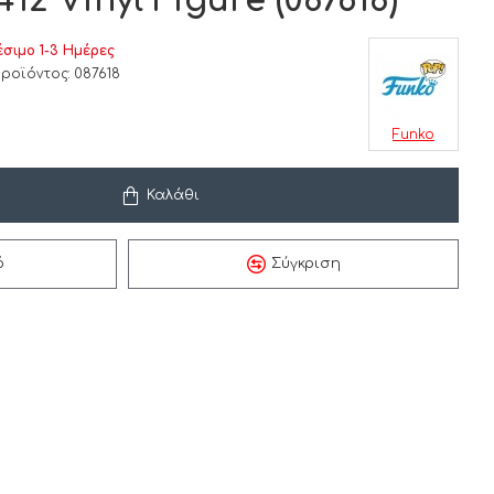
12 Vinyl Figure (087618)
έσιμο 1-3 Ημέρες
ροϊόντος:
087618
Funko
Καλάθι
ό
Σύγκριση