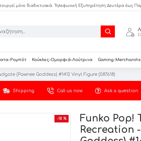
τουργεί μόνο διαδικτυακά. Τηλεφωνική Εξυπηρέτηση Δευτέρα έως Παρασ
Λ
Σ
ατα-Ρομπότ
Κούκλες-Ομορφιά-Λούτρινα
Gaming-Merchandis
Ludgate (Pawnee Goddess) #1412 Vinyl Figure (087618)
Shipping
Call us now
Ask a question
Funko Pop! T
-18 %
Recreation 