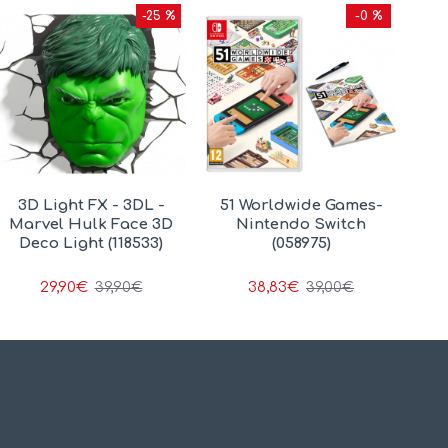
-25 %
-0 %
3D Light FX - 3DL -
51 Worldwide Games-
Marvel Hulk Face 3D
Nintendo Switch
Deco Light (118533)
(058975)
29,90€
38,83€
39,90€
39,00€