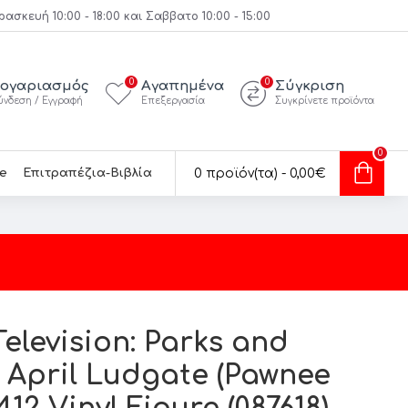
κευή 10:00 - 18:00 και Σαββατο 10:00 - 15:00
0
0
ογαριασμός
Αγαπημένα
Σύγκριση
ύνδεση / Εγγραφή
Επεξεργασία
Συγκρίνετε προϊόντα
0
e
Επιτραπέζια-Βιβλία
0 προϊόν(τα) - 0,00€
elevision: Parks and
- April Ludgate (Pawnee