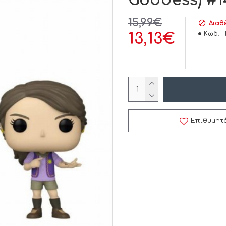
Goddess) #14
15,99€
Διαθ
Κωδ. Π
13,13€
Επιθυμητ