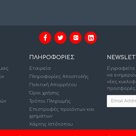
ΠΛΗΡΟΦΟΡΙΕΣ
NEWSLET
 μας
Εταιρεία
Εγγραφείτε 
να ενημερώ
ών
Πληροφορίες Αποστολής
νέες κυκλοφ
Πολιτική Απορρήτου
προσφορές
Όροι χρήσης
κών
Τρόποι Πληρωμής
Επιστροφές προϊόντων και
χρημάτων
Χάρτης Ιστότοπου