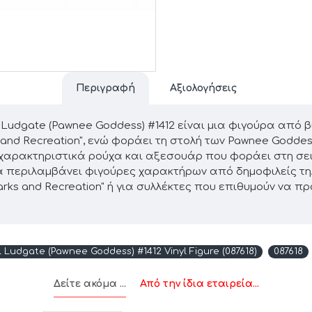
Περιγραφή
Αξιολογήσεις
pril Ludgate (Pawnee Goddess) #1412 είναι μια φιγούρα από 
 and Recreation", ενώ φοράει τη στολή των Pawnee Godde
 χαρακτηριστικά ρούχα και αξεσουάρ που φοράει στη σε
ποία περιλαμβάνει φιγούρες χαρακτήρων από δημοφιλείς τη
arks and Recreation" ή για συλλέκτες που επιθυμούν να π
il Ludgate (Pawnee Goddess) #1412 Vinyl Figure (087618)
087618
Δείτε ακόμα ...
Από την ίδια εταιρεία...