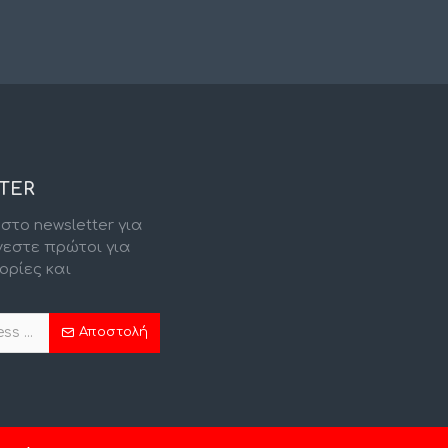
TER
στο newsletter για
νεστε πρώτοι για
ορίες και
.
Αποστολή