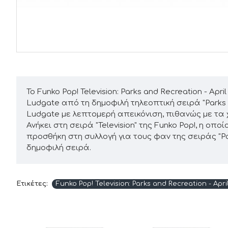
Το Funko Pop! Television: Parks and Recreation - A
Ludgate από τη δημοφιλή τηλεοπτική σειρά "Parks
Ludgate με λεπτομερή απεικόνιση, πιθανώς με τα
Ανήκει στη σειρά "Television" της Funko Pop!, η ο
προσθήκη στη συλλογή για τους φαν της σειράς "P
δημοφιλή σειρά.
Ετικέτες:
Funko Pop! Television: Parks and Recreation - Apr