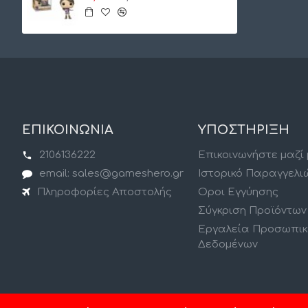
ΕΠΙΚΟΙΝΩΝΙΑ
ΥΠΟΣΤΗΡΙΞΗ
2106136222
Επικοινωνήστε μαζί
email: sales@gameshero.gr
Ιστορικό Παραγγελι
Πληροφορίες Αποστολής
Οροι Εγγύησης
Σύγκριση Προϊόντων
Εργαλεία Προσωπι
Δεδομένων