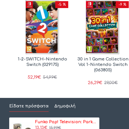
0 %
-5 %
-9 %
es-
1-2-SWITCH-Nintendo
30 in 1 Game Collection
h
Switch (029175)
Vol 1-Nintendo Switch
(063805)
52,19€
54,99€
26,39€
29,00€
Είδατε πρόσφατα
Δημοφιλή
Funko Pop! Television: Parks and Recreation - April Ludgate (Pawnee Goddess) #1412 Vinyl Figure (087618)
13,13€
15,99€