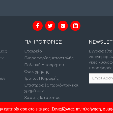
ΠΛΗΡΟΦΟΡΙΕΣ
NEWSLET
 μας
Εταιρεία
Εγγραφείτε 
να ενημερώ
ών
Πληροφορίες Αποστολής
νέες κυκλοφ
Πολιτική Απορρήτου
προσφορές
Όροι χρήσης
κών
Τρόποι Πληρωμής
Επιστροφές προϊόντων και
χρημάτων
Χάρτης Ιστότοπου
ν εμπειρία σου στο site μας. Συνεχίζοντας την πλοήγηση, συμφ