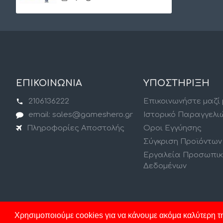
ΕΠΙΚΟΙΝΩΝΙΑ
ΥΠΟΣΤΗΡΙΞΗ
2106136222
Επικοινωνήστε μαζί
email: sales@gameshero.gr
Ιστορικό Παραγγελι
Πληροφορίες Αποστολής
Οροι Εγγύησης
Σύγκριση Προϊόντων
Εργαλεία Προσωπι
Δεδομένων
Χρησιμοποιούμε cookies για να κάνουμε ακόμα καλύτερη τη