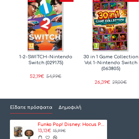
es-
1-2-SWITCH-Nintendo
30 in 1 Game Collection
h
Switch (029175)
Vol 1-Nintendo Switch
(063805)
52,19€
54,99€
26,39€
29,00€
Είδατε πρόσφατα
Δημοφιλή
Funko Pop! Disney: Hocus Pocus 2 - Becca #1368 Vinyl Figure (083715)
13,13€
15,99€