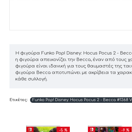
Η φιγούρα Funko Pop! Disney: Hocus Pocus 2 - Becc
η φιγούρα απεικονίζει την Becca, έναν από τους χα
φιγούρα είναι ιδανική για τους θαυμαστές της ται
φιγούρα Becca αποτυπώνει με ακρίβεια τα χαρακτη
κάθε συλλογή.
Ετικέτες:
Funko Pop! Disney: Hocus Pocus 2 - Becca #1368 Vi
0 %
-5 %
-9 %