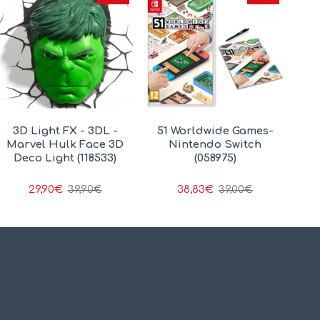
3D Light FX - 3DL -
51 Worldwide Games-
Marvel Hulk Face 3D
Nintendo Switch
Deco Light (118533)
(058975)
29,90€
38,83€
39,90€
39,00€