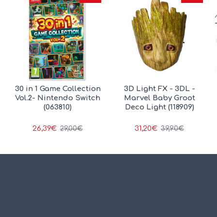
30 in 1 Game Collection
3D Light FX - 3DL -
Vol.2- Nintendo Switch
Marvel Baby Groot
(063810)
Deco Light (118909)
26,39€
31,20€
29,00€
39,90€