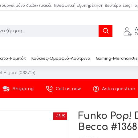
τουργεί μόνο διαδικτυακά. Τηλεφωνική Εξυπηρέτηση Δευτέρα έως Παρασ
Λ
Σ
ατα-Ρομπότ
Κούκλες-Ομορφιά-Λούτρινα
Gaming-Merchandis
 Figure (083715)
Shipping
Call us now
Ask a question
Funko Pop! 
-18 %
Becca #1368 