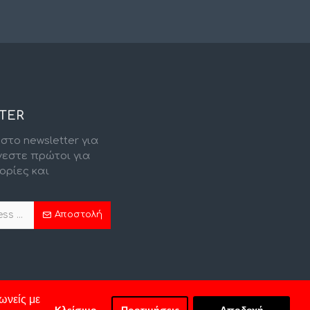
TER
στο newsletter για
νεστε πρώτοι για
ορίες και
.
Αποστολή
ωνείς με
Κλείσιμο
Προτιμήσεις
Αποδοχή