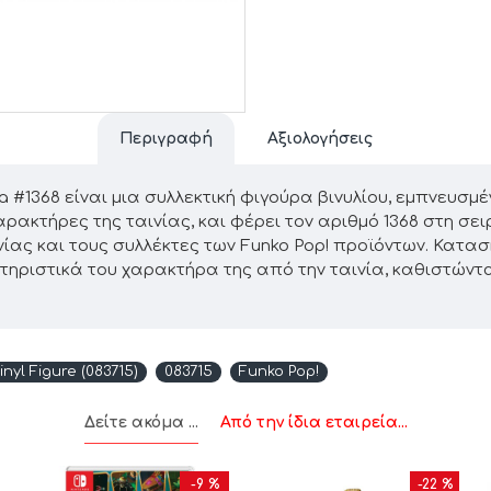
Περιγραφή
Αξιολογήσεις
a #1368 είναι μια συλλεκτική φιγούρα βινυλίου, εμπνευσμέν
ρακτήρες της ταινίας, και φέρει τον αριθμό 1368 στη σει
νίας και τους συλλέκτες των Funko Pop! προϊόντων. Κατα
ριστικά του χαρακτήρα της από την ταινία, καθιστώντας
nyl Figure (083715)
083715
Funko Pop!
Δείτε ακόμα ...
Από την ίδια εταιρεία...
-9 %
-22 %