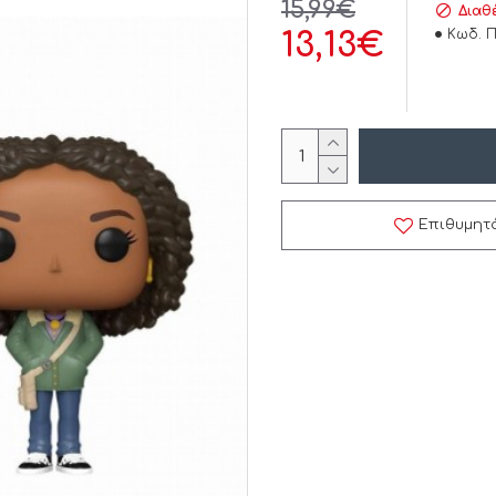
15,99€
Διαθ
Κωδ. Π
13,13€
Επιθυμητ