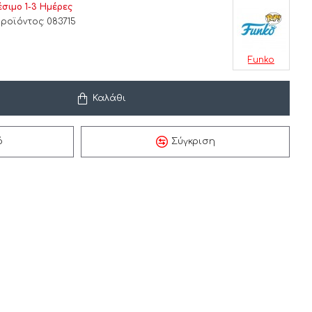
έσιμο 1-3 Ημέρες
ροϊόντος:
083715
Funko
Καλάθι
ό
Σύγκριση