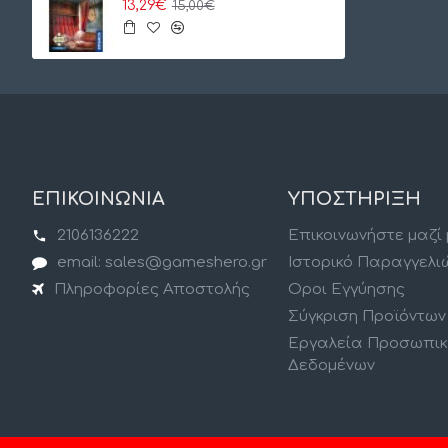
13,29€
15,00€
ΕΠΙΚΟΙΝΩΝΙΑ
ΥΠΟΣΤΗΡΙΞΗ
2106136222
Επικοινωνήστε μαζί
email: sales@gameshero.gr
Ιστορικό Παραγγελι
Πληροφορίες Αποστολής
Οροι Εγγύησης
Σύγκριση Προϊόντων
Εργαλεία Προσωπι
Δεδομένων