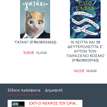
ΙΟΣ
"ΓΑΤΑΚΙ" (9786180124262)
10 ΛΕΠΤΑ ΚΑΙ 38
ΧΗ
ΔΕΥΤΕΡΟΛΕΠΤΑ Σ'
Ν
ΑΥΤΟΝ ΤΟΝ
10,80€
14,40€
352)
ΠΑΡΑΞΕΝΟ ΚΟΣΜΟ
(9786180139143)
14,02€
18,80€
Είδατε πρόσφατα
Δημοφιλή
EXIT-Ο ΝΕΚΡΟΣ ΤΟΥ ΟΡΙΑΝ ΕΞΠΡΕΣ (KA113018)