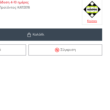
δοση 4-10 ημέρες
Προϊόντος:
KA113018
Kaissa
Καλάθι
ό
Σύγκριση