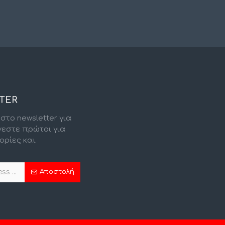
TER
στο newsletter για
νεστε πρώτοι για
ορίες και
.
Αποστολή