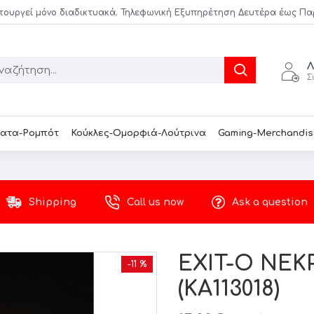
τουργεί μόνο διαδικτυακά. Τηλεφωνική Εξυπηρέτηση Δευτέρα έως Παρασ
Λ
Σ
ατα-Ρομπότ
Κούκλες-Ομορφιά-Λούτρινα
Gaming-Merchandis
Shipping
Call us now
Ask a question
EXIT-Ο ΝΕΚ
-11 %
(KA113018)