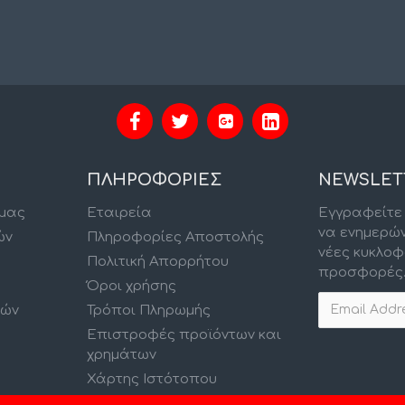
ΠΛΗΡΟΦΟΡΙΕΣ
NEWSLET
 μας
Εταιρεία
Εγγραφείτε 
να ενημερώ
ών
Πληροφορίες Αποστολής
νέες κυκλοφ
Πολιτική Απορρήτου
προσφορές
Όροι χρήσης
κών
Τρόποι Πληρωμής
Επιστροφές προϊόντων και
χρημάτων
Χάρτης Ιστότοπου