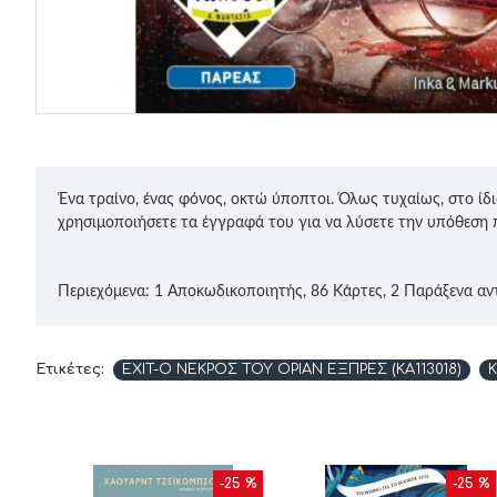
Ένα τραίνο, ένας φόνος, οκτώ ύποπτοι. Όλως τυχαίως, στο ίδ
χρησιμοποιήσετε τα έγγραφά του για να λύσετε την υπόθεση 
Περιεχόμενα: 1 Αποκωδικοποιητής, 86 Κάρτες, 2 Παράξενα αντ
Ετικέτες:
EXIT-Ο ΝΕΚΡΟΣ ΤΟΥ ΟΡΙΑΝ ΕΞΠΡΕΣ (KA113018)
K
10 %
-25 %
-25 %