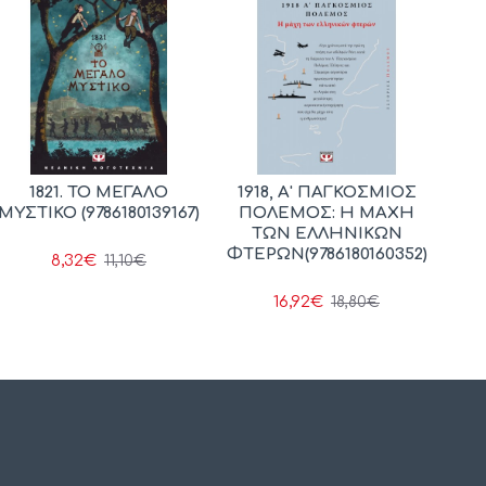
1821. ΤΟ ΜΕΓΑΛΟ
1918, Α' ΠΑΓΚΟΣΜΙΟΣ
ΜΥΣΤΙΚΟ (9786180139167)
ΠΟΛΕΜΟΣ: Η ΜΑΧΗ
ΤΩΝ ΕΛΛΗΝΙΚΩΝ
ΦΤΕΡΩΝ(9786180160352)
8,32€
11,10€
16,92€
18,80€