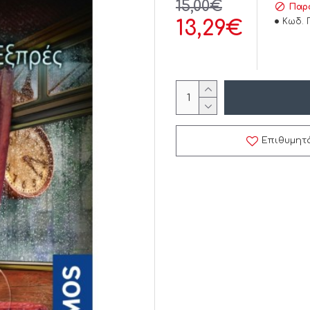
15,00€
Παρά
Κωδ. 
13,29€
Επιθυμητ