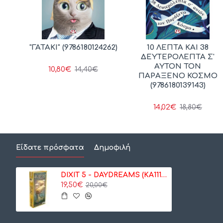
ΙΟΣ
"ΓΑΤΑΚΙ" (9786180124262)
10 ΛΕΠΤΑ ΚΑΙ 38
ΧΗ
ΔΕΥΤΕΡΟΛΕΠΤΑ Σ'
Ν
ΑΥΤΟΝ ΤΟΝ
10,80€
14,40€
352)
ΠΑΡΑΞΕΝΟ ΚΟΣΜΟ
(9786180139143)
14,02€
18,80€
Είδατε πρόσφατα
Δημοφιλή
DIXIT 5 - DAYDREAMS (KA111735)
19,50€
20,00€