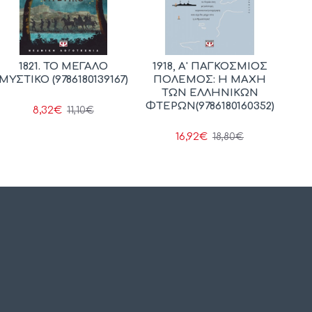
1821. ΤΟ ΜΕΓΑΛΟ
1918, Α' ΠΑΓΚΟΣΜΙΟΣ
ΜΥΣΤΙΚΟ (9786180139167)
ΠΟΛΕΜΟΣ: Η ΜΑΧΗ
ΤΩΝ ΕΛΛΗΝΙΚΩΝ
ΦΤΕΡΩΝ(9786180160352)
8,32€
11,10€
16,92€
18,80€