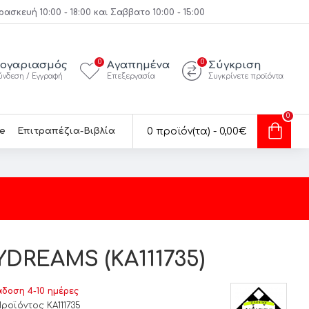
κευή 10:00 - 18:00 και Σαββατο 10:00 - 15:00
0
0
ογαριασμός
Αγαπημένα
Σύγκριση
ύνδεση / Εγγραφή
Επεξεργασία
Συγκρίνετε προϊόντα
0
e
Επιτραπέζια-Βιβλία
0 προϊόν(τα) - 0,00€
AYDREAMS (KA111735)
δοση 4-10 ημέρες
Προϊόντος:
KA111735