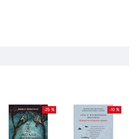
-25 %
-10 %