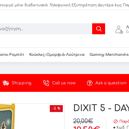
τουργεί μόνο διαδικτυακά. Τηλεφωνική Εξυπηρέτηση Δευτέρα έως Παρασ
Λ
Σ
ατα-Ρομπότ
Κούκλες-Ομορφιά-Λούτρινα
Gaming-Merchandis
Shipping
Call us now
Ask a question
DIXIT 5 - D
-3 %
20,00€
Παρά
Κωδ. 