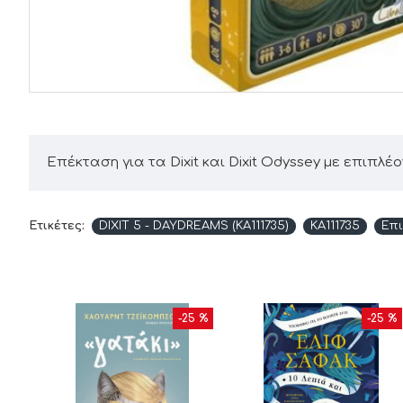
Επέκταση για τα Dixit και Dixit Odyssey με επιπλέο
Ετικέτες:
DIXIT 5 - DAYDREAMS (KA111735)
KA111735
Επι
10 %
-25 %
-25 %