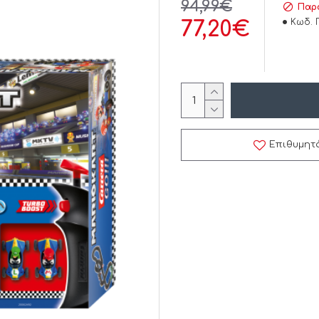
94,99€
Παρά
Κωδ. 
77,20€
Επιθυμητ