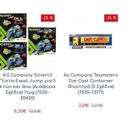
-25 %
-25 %
AS Company Silverlit
As Company Teamsterz
Πίστα Exost Jump για 5
Die-Cast Container
ετών και άνω (Διάφορα
Φορτηγά (3 Σχέδια)
Σχέδια) 1τμχ (7530-
(7535-13771)
20620)
3,01€
3,99€
8,30€
11,00€