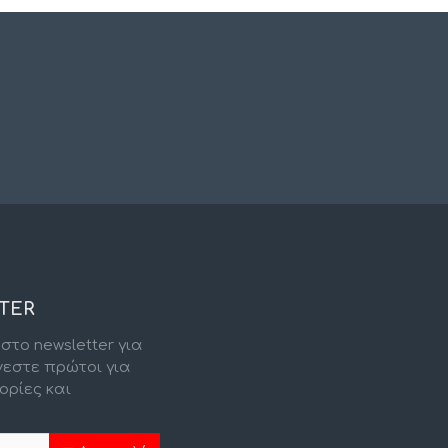
TER
στο newsletter για
νεστε πρώτοι για
ορίες και
.