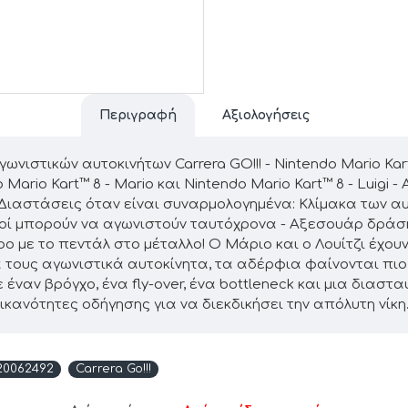
Περιγραφή
Αξιολογήσεις
ιστικών αυτοκινήτων Carrera GO!!! - Nintendo Mario Kart™
ario Kart™ 8 - Mario και Nintendo Mario Kart™ 8 - Luigi -
- Διαστάσεις όταν είναι συναρμολογημένα: Κλίμακα των αυτ
 οδηγοί μπορούν να αγωνιστούν ταυτόχρονα - Αξεσουάρ δρά
rbo με το πεντάλ στο μέταλλο! Ο Μάριο και ο Λουίτζι έχου
έα τους αγωνιστικά αυτοκίνητα, τα αδέρφια φαίνονται πι
έναν βρόγχο, ένα fly-over, ένα bottleneck και μια διασταύ
ικανότητες οδήγησης για να διεκδικήσει την απόλυτη νίκη
20062492
Carrera Go!!!