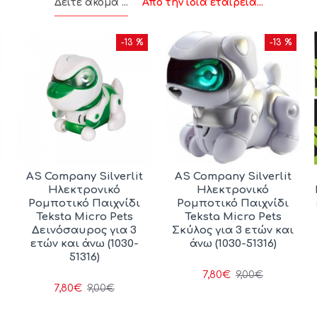
Δείτε ακόμα ...
Από την ίδια εταιρεία...
-13 %
-13 %
AS Company Silverlit
AS Company Silverlit
Ηλεκτρονικό
Ηλεκτρονικό
Ρομποτικό Παιχνίδι
Ρομποτικό Παιχνίδι
Teksta Micro Pets
Teksta Micro Pets
Δεινόσαυρος για 3
Σκύλος για 3 ετών και
ετών και άνω (1030-
άνω (1030-51316)
51316)
7,80€
9,00€
7,80€
9,00€