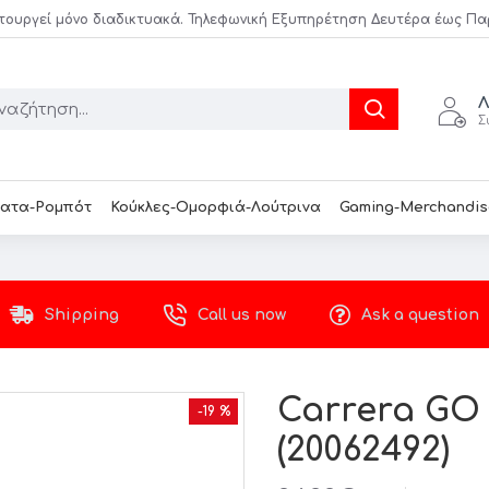
τουργεί μόνο διαδικτυακά. Τηλεφωνική Εξυπηρέτηση Δευτέρα έως Παρασ
Λ
Σ
ατα-Ρομπότ
Κούκλες-Ομορφιά-Λούτρινα
Gaming-Merchandis
Shipping
Call us now
Ask a question
Carrera GO 
-19 %
(20062492)