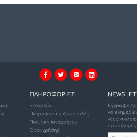
ΠΛΗΡΟΦΟΡΙΕΣ
NEWSLET
 μας
Εταιρεία
Εγγραφείτε 
να ενημερώ
ών
Πληροφορίες Αποστολής
νέες κυκλοφ
Πολιτική Απορρήτου
προσφορές
Όροι χρήσης