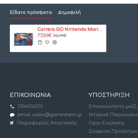
Είδατε πρόσφατα
Δημοφιλή
Carrera GO Nintendo Mario Kart 8 (20062492)
77,20€
94,99€
ΕΠΙΚΟΙΝΩΝΙΑ
ΥΠΟΣΤΗΡΙΞΗ
2106136222
Επικοινωνήστε μαζί
email: sales@gameshero.gr
Ιστορικό Παραγγελι
Πληροφορίες Αποστολής
Οροι Εγγύησης
Σύγκριση Προϊόντων