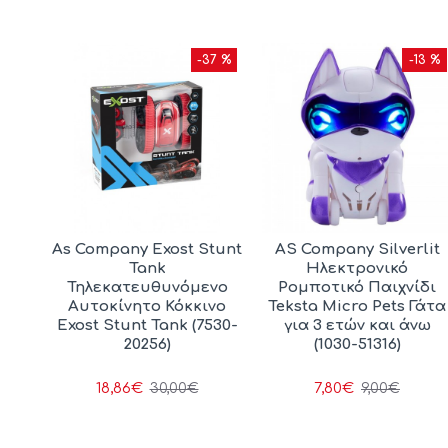
25 %
-37 %
-13 %
terz
As Company Exost Stunt
AS Company Silverlit
er
Tank
Ηλεκτρονικό
α)
Τηλεκατευθυνόμενο
Ρομποτικό Παιχνίδι
Αυτοκίνητο Κόκκινο
Teksta Micro Pets Γάτα
Exost Stunt Tank (7530-
για 3 ετών και άνω
20256)
(1030-51316)
18,86€
7,80€
30,00€
9,00€