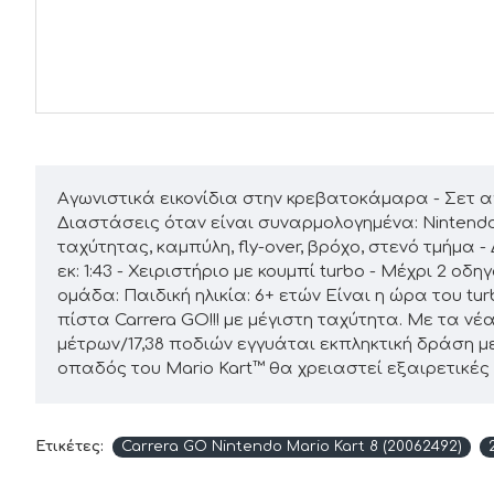
Αγωνιστικά εικονίδια στην κρεβατοκάμαρα - Σετ αγων
Διαστάσεις όταν είναι συναρμολογημένα: Nintendo M
ταχύτητας, καμπύλη, fly-over, βρόχο, στενό τμήμα 
εκ: 1:43 - Χειριστήριο με κουμπί turbo - Μέχρι 2
ομάδα: Παιδική ηλικία: 6+ ετών Είναι η ώρα του tu
πίστα Carrera GO!!! με μέγιστη ταχύτητα. Με τα ν
μέτρων/17,38 ποδιών εγγυάται εκπληκτική δράση με 
οπαδός του Mario Kart™ θα χρειαστεί εξαιρετικές 
Ετικέτες:
Carrera GO Nintendo Mario Kart 8 (20062492)