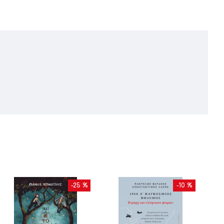
-25 %
-10 %