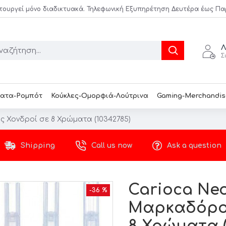
τουργεί μόνο διαδικτυακά. Τηλεφωνική Εξυπηρέτηση Δευτέρα έως Παρασ
Λ
Σ
ατα-Ρομπότ
Κούκλες-Ομορφιά-Λούτρινα
Gaming-Merchandis
 Χονδροί σε 8 Χρώματα (10342785)
Shipping
Call us now
Ask a question
Carioca Ne
-36 %
Μαρκαδόροι