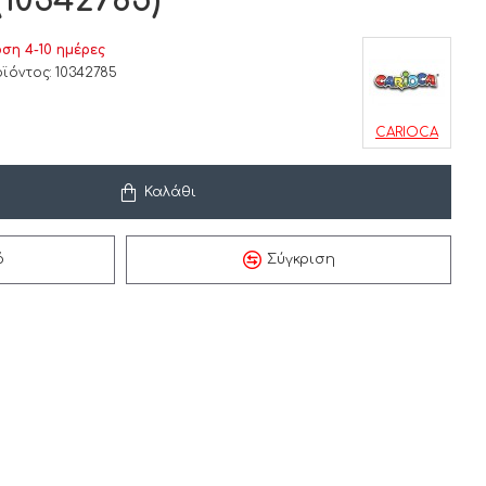
10342785)
ση 4-10 ημέρες
ϊόντος:
10342785
CARIOCA
Καλάθι
ό
Σύγκριση