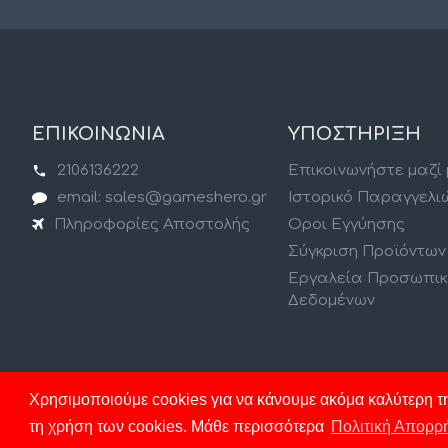
ΕΠΙΚΟΙΝΩΝΙΑ
ΥΠΟΣΤΗΡΙΞΗ
2106136222
Επικοινωνήστε μαζί
email: sales@gameshero.gr
Ιστορικό Παραγγελι
Πληροφορίες Αποστολής
Οροι Εγγύησης
Σύγκριση Προϊόντων
Εργαλεία Προσωπι
Δεδομένων
Χρησιμοποιούμε cookies για να κάνουμε ακόμα καλύτερη τη
τη χρήση των cookies. Μάθε περισσότερα
Πολιτική Απορρ
Copyright © 2019, Your Store, All Rights Reserved