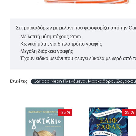
Σετ μαρκαδόρων με μελάνι που φωσφορίζει από την Car
Με λεπτή μύτη πάχους 2mm
Κωνική μύτη, για διπλό τρόπο γραφής
Μεγάλη διάρκεια γραφής
Έχουν ειδικό μελάνι που φεύγει εύκολα με νερό από τα
Ετικέτες:
Carioca Neon Πλενόμενοι Μαρκαδόροι Ζωγραφικ
10 %
-25 %
-25 %