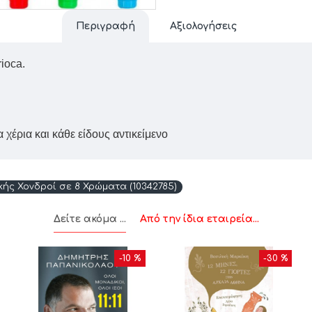
Περιγραφή
Αξιολογήσεις
ioca.
 χέρια και κάθε είδους αντικείμενο
ής Χονδροί σε 8 Χρώματα (10342785)
Δείτε ακόμα ...
Από την ίδια εταιρεία...
-10 %
-30 %