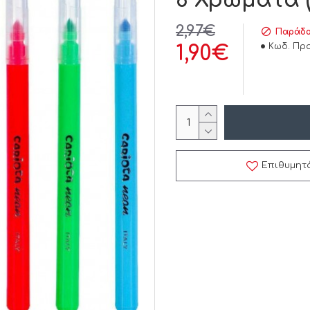
8 Χρώματα (
2,97€
Παράδο
Κωδ. Προ
1,90€
Επιθυμητ