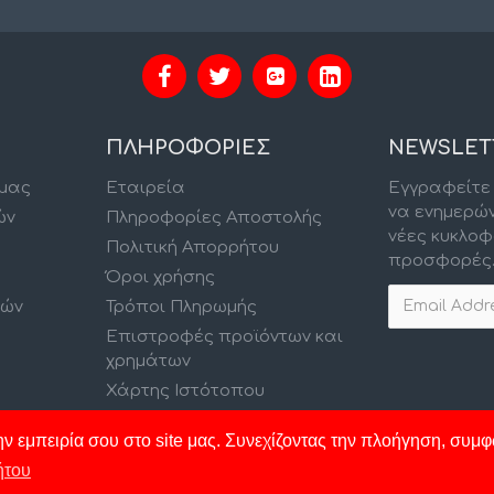
ΠΛΗΡΟΦΟΡΙΕΣ
NEWSLET
 μας
Εταιρεία
Εγγραφείτε 
να ενημερώ
ών
Πληροφορίες Αποστολής
νέες κυκλοφ
Πολιτική Απορρήτου
προσφορές
Όροι χρήσης
κών
Τρόποι Πληρωμής
Επιστροφές προϊόντων και
χρημάτων
Χάρτης Ιστότοπου
ν εμπειρία σου στο site μας. Συνεχίζοντας την πλοήγηση, συμφ
ήτου