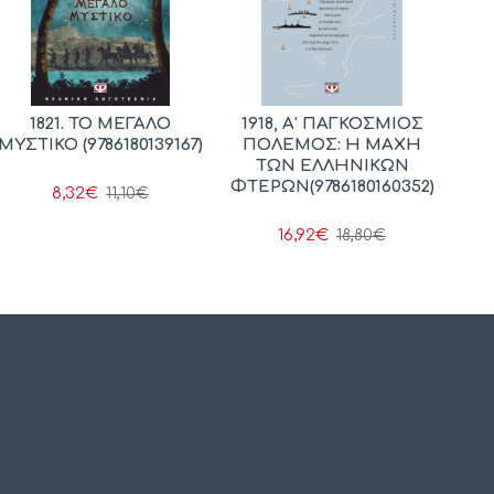
1821. ΤΟ ΜΕΓΑΛΟ
1918, Α' ΠΑΓΚΟΣΜΙΟΣ
ΜΥΣΤΙΚΟ (9786180139167)
ΠΟΛΕΜΟΣ: Η ΜΑΧΗ
ΤΩΝ ΕΛΛΗΝΙΚΩΝ
ΦΤΕΡΩΝ(9786180160352)
8,32€
11,10€
16,92€
18,80€