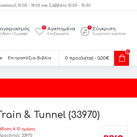
κευή 10:00 - 18:00 και Σαββατο 10:00 - 15:00
0
0
ογαριασμός
Αγαπημένα
Σύγκριση
ύνδεση / Εγγραφή
Επεξεργασία
Συγκρίνετε προϊόντα
0
e
Επιτραπέζια-Βιβλία
0 προϊόν(τα) - 0,00€
rain & Tunnel (33970)
δοση 4-10 ημέρες
Προϊόντος:
33970