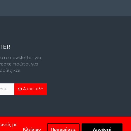
TER
στο newsletter για
νεστε πρώτοι για
ορίες και
.
Αποστολή
ωνείς με
Κλείσιμο
Προτιμήσεις
Αποδοχή