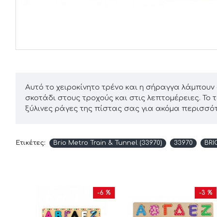
Αυτό το χειροκίνητο τρένο και η σήραγγα λάμπουν
σκοτάδι στους τροχούς και στις λεπτομέρειες. Το
ξύλινες ράγες της πίστας σας για ακόμα περισσό
Ετικέτες:
Brio Metro Train & Tunnel (33970)
33970
BRI
0 %
-6 %
-3 %