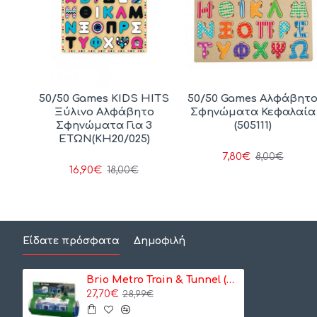
 For
50/50 Games KIDS HITS
50/50 Games Αλφάβητ
ίδι
Ξύλινο Αλφάβητο
Σφηνώματα Κεφαλαία
ακό
Σφηνώματα Για 3
(505111)
+
ΕΤΩΝ(KH20/025)
6)
7,80€
8,00€
16,90€
18,00€
Είδατε πρόσφατα
Δημοφιλή
Brio Metro Train & Tunnel (33970)
27,70€
28,99€