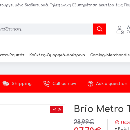
τουργεί μόνο διαδικτυακά. Τηλεφωνική Εξυπηρέτηση Δευτέρα έως Παρασ
Λ
Σ
ατα-Ρομπότ
Κούκλες-Ομορφιά-Λούτρινα
Gaming-Merchandis
Shipping
Call us now
Ask a question
Brio Metro T
-4 %
28,99€
Παρά
Κωδ. 