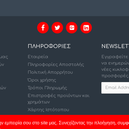
ΠΛΗΡΟΦΟΡΙΕΣ
NEWSLET
 μας
Εταιρεία
Εγγραφείτε 
να ενημερώ
ών
Πληροφορίες Αποστολής
νέες κυκλοφ
Πολιτική Απορρήτου
προσφορές
Όροι χρήσης
κών
Τρόποι Πληρωμής
Επιστροφές προϊόντων και
χρημάτων
Χάρτης Ιστότοπου
ν εμπειρία σου στο site μας. Συνεχίζοντας την πλοήγηση, συμφ