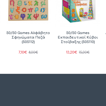
ο
50/50 Games Αλφάβητο
50/50 Games
Σφηνώματα Πεζά
Εκπαιδευτικοί Κύβοι
(505112)
Στοίβαξης (505110)
7,10€
13,20€
8,00€
15,00€