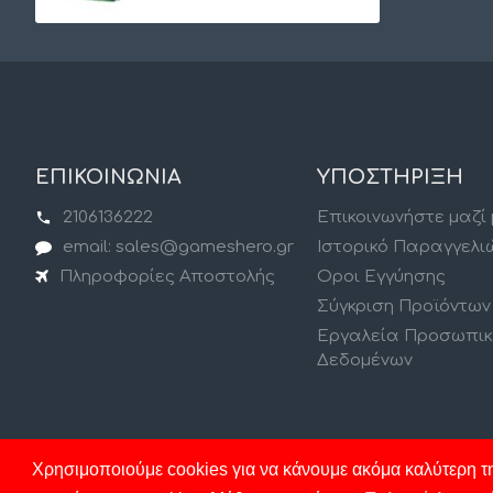
ΕΠΙΚΟΙΝΩΝΙΑ
ΥΠΟΣΤΗΡΙΞΗ
2106136222
Επικοινωνήστε μαζί
email: sales@gameshero.gr
Ιστορικό Παραγγελι
Πληροφορίες Αποστολής
Οροι Εγγύησης
Σύγκριση Προϊόντων
Εργαλεία Προσωπι
Δεδομένων
Χρησιμοποιούμε cookies για να κάνουμε ακόμα καλύτερη τη