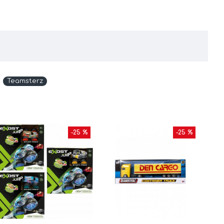
Teamsterz
-25 %
-25 %