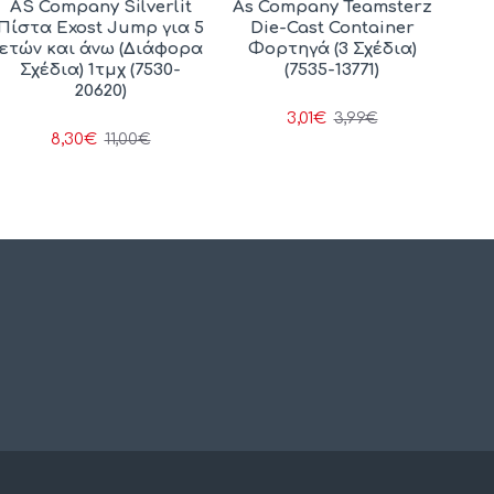
AS Company Silverlit
As Company Teamsterz
Πίστα Exost Jump για 5
Die-Cast Container
ετών και άνω (Διάφορα
Φορτηγά (3 Σχέδια)
Σχέδια) 1τμχ (7530-
(7535-13771)
20620)
3,01€
3,99€
8,30€
11,00€