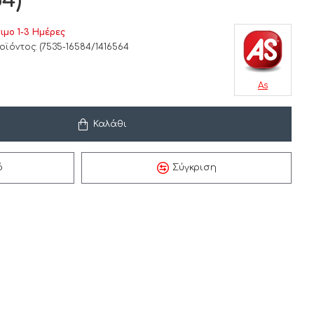
4)
ιμο 1-3 Ημέρες
οϊόντος:
(7535-16584/1416564
As
Καλάθι
ό
Σύγκριση