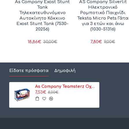
terz
As Company Exost Stunt
AS Company Silverlit
er
Tank
Ηλεκτρονικό
α)
Τηλεκατευθυνόμενο
Ρομποτικό Παιχνίδι
Αυτοκίνητο Κόκκινο
Teksta Micro Pets Γάτα
Exost Stunt Tank (7530-
για 3 ετών και άνω
20256)
(1030-51316)
18,86€
7,80€
30,00€
9,00€
Είδατε πρόσφατα
Δημοφιλή
As Company Teamsterz Οχήματα Με Φώτα Και Ήχους - Ασθενοφόρο (7535-16584/1416564)
7,53€
8,00€