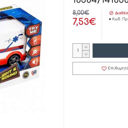
16584/141656
8,00€
Διαθέσ
Κωδ. Πρ
7,53€
Επιθυμητ