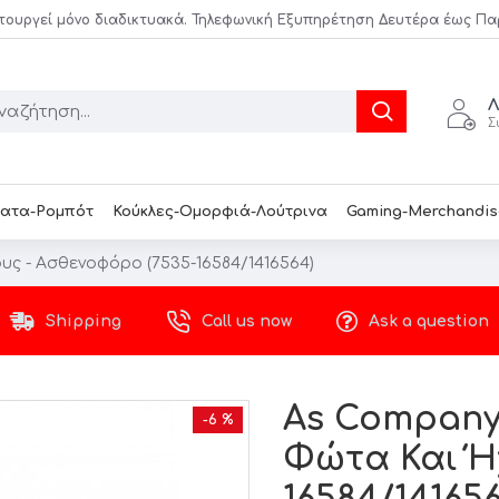
τουργεί μόνο διαδικτυακά. Τηλεφωνική Εξυπηρέτηση Δευτέρα έως Παρασ
Λ
Σ
ατα-Ρομπότ
Κούκλες-Ομορφιά-Λούτρινα
Gaming-Merchandis
ς - Ασθενοφόρο (7535-16584/1416564)
Shipping
Call us now
Ask a question
As Company
-6 %
Φώτα Και Ή