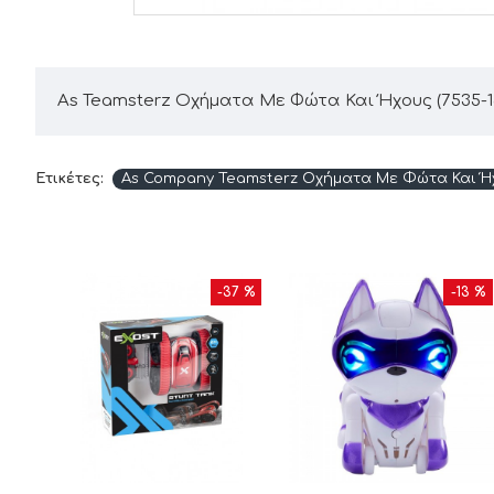
As Teamsterz Οχήματα Με Φώτα Και Ήχους (7535-1
Ετικέτες:
As Company Teamsterz Οχήματα Με Φώτα Και Ήχ
25 %
-37 %
-13 %