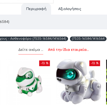
Περιγραφή
Αξιολογήσεις
6584)
ους - Ασθενοφόρο (7535-16584/1416564)
(7535-16584/1416564
Δείτε ακόμα ...
Από την ίδια εταιρεία...
-13 %
-13 %