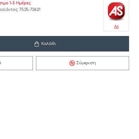
σιμο 1-3 Ημέρες
ροϊόντος:
7535-73621
As
Καλάθι
ό
Σύγκριση