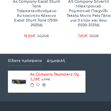
terz
As Company Exost Stunt
AS Company Silverlit
er
Tank
Ηλεκτρονικό
α)
Τηλεκατευθυνόμενο
Ρομποτικό Παιχνίδι
Αυτοκίνητο Κόκκινο
Teksta Micro Pets Γάτα
Exost Stunt Tank (7530-
για 3 ετών και άνω
20256)
(1030-51316)
18,86€
7,80€
30,00€
9,00€
Είδατε πρόσφατα
Δημοφιλή
As Company Teamsterz Οχήματα Car Transporter (2 Σχέδια) (7535-73621)
5,28€
6,99€