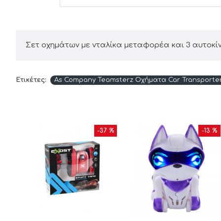
Σετ οχημάτων με νταλίκα μεταφορέα και 3 αυτοκίν
Ετικέτες:
As Company Teamsterz Οχήματα Car Transporter (
25 %
-37 %
-13 %