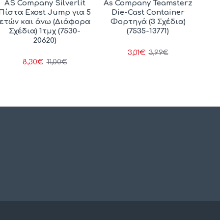
AS Company Silverlit
As Company Teamsterz
Πίστα Exost Jump για 5
Die-Cast Container
ετών και άνω (Διάφορα
Φορτηγά (3 Σχέδια)
Σχέδια) 1τμχ (7530-
(7535-13771)
20620)
3,01€
3,99€
8,30€
11,00€