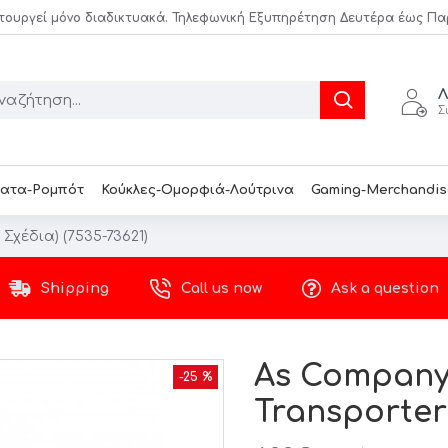
τουργεί μόνο διαδικτυακά. Τηλεφωνική Εξυπηρέτηση Δευτέρα έως Παρασ
Λ
Σ
ατα-Ρομπότ
Κούκλες-Ομορφιά-Λούτρινα
Gaming-Merchandis
Σχέδια) (7535-73621)
Shipping
Call us now
Ask a question
As Company
-25 %
Transporter 