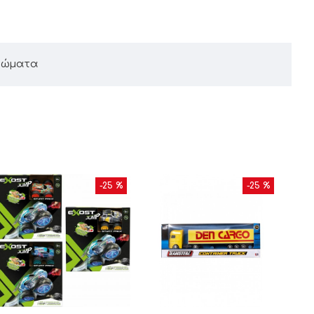
χρώματα
-25 %
-25 %