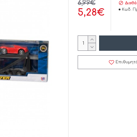
6,99€
Διαθέ
Κωδ. Π
5,28€
Επιθυμητ