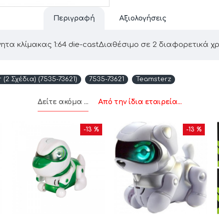
Περιγραφή
Αξιολογήσεις
ητα κλίμακας 1:64 die-castΔιαθέσιμο σε 2 διαφορετικά 
2 Σχέδια) (7535-73621)
7535-73621
Teamsterz
Δείτε ακόμα ...
Από την ίδια εταιρεία...
-13 %
-13 %