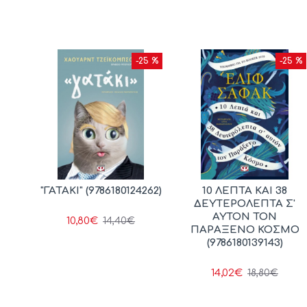
10 %
-25 %
-25 %
ΙΟΣ
"ΓΑΤΑΚΙ" (9786180124262)
10 ΛΕΠΤΑ ΚΑΙ 38
ΧΗ
ΔΕΥΤΕΡΟΛΕΠΤΑ Σ'
Ν
ΑΥΤΟΝ ΤΟΝ
10,80€
14,40€
352)
ΠΑΡΑΞΕΝΟ ΚΟΣΜΟ
(9786180139143)
14,02€
18,80€