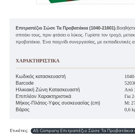
Επιτραπέζιο Σώσε Τα Προβατάκια (1040-21601)
.Βοηθήστε
σπιτάκι τους, πριν φτάσει ο λύκος. Γυρίστε τον τροχό, μετ
προβατάκια. Ένα παιχνίδι συνεργασίας, με εκπαιδευτικές αξ
ΧΑΡΑΚΤΗΡΙΣΤΙΚΑ
Κωδικός κατασκευαστή
1040
Barcode
5203
Ηλικιακή Ζώνη Κατασκευαστή
Από 
Επιπλέον Χαρακτηριστικά
Για 2
Μήκος-Πλάτος-Υψος συσκευασίας (cm)
M: 27
Βάρος
0,6 k
Ετικέτες:
AS Company Επιτραπέζιο Σώσε Τα Προβατάκια (1