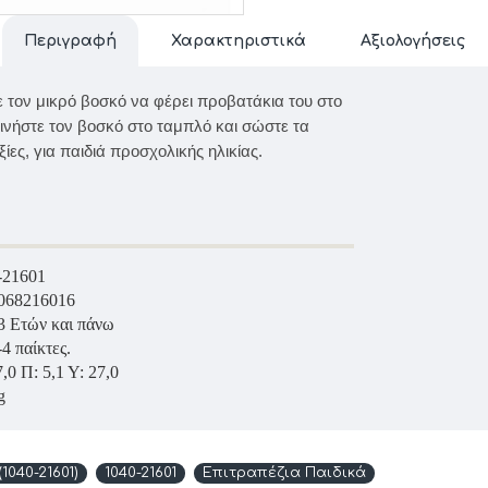
Περιγραφή
Χαρακτηριστικά
Αξιολογήσεις
 τον μικρό βοσκό να φέρει προβατάκια του στο
ακινήστε τον βοσκό στο ταμπλό και σώστε τα
ίες, για παιδιά προσχολικής ηλικίας.
-21601
068216016
3 Ετών και πάνω
-4 παίκτες.
,0 Π: 5,1 Υ: 27,0
g
040-21601)
1040-21601
Επιτραπέζια Παιδικά