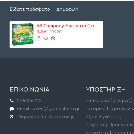
Είδατε πρόσφατα
Δημοφιλή
AS Company Επιτραπέζιο Σώσε Τα Προβατάκια (1040-21601)
8,70€
10,99€
ΕΠΙΚΟΙΝΩΝΙΑ
ΥΠΟΣΤΗΡΙΞΗ
2106136222
Επικοινωνήστε μαζί
email: sales@gameshero.gr
Ιστορικό Παραγγελι
Πληροφορίες Αποστολής
Οροι Εγγύησης
Σύγκριση Προϊόντων
Εργαλεία Προσωπι