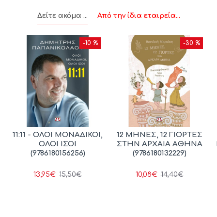
Δείτε ακόμα ...
Από την ίδια εταιρεία...
-10 %
-30 %
11:11 - ΟΛΟΙ ΜΟΝΑΔΙΚΟΙ,
12 ΜΗΝΕΣ, 12 ΓΙΟΡΤΕΣ
ΟΛΟΙ ΙΣΟΙ
ΣΤΗΝ ΑΡΧΑΙΑ ΑΘΗΝΑ
(9786180156256)
(9786180132229)
13,95€
10,08€
15,50€
14,40€