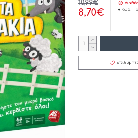
10,99€
Διαθέσ
Κωδ. Πρ
8,70€
Επιθυμητ