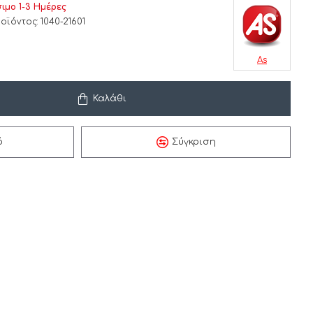
ιμο 1-3 Ημέρες
οϊόντος:
1040-21601
As
Καλάθι
ό
Σύγκριση