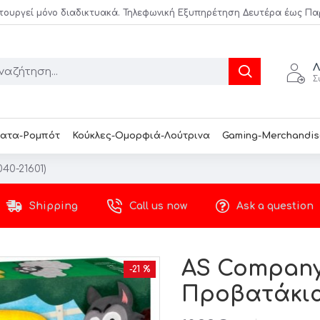
τουργεί μόνο διαδικτυακά. Τηλεφωνική Εξυπηρέτηση Δευτέρα έως Παρασ
Λ
Σ
ατα-Ρομπότ
Κούκλες-Ομορφιά-Λούτρινα
Gaming-Merchandis
0-21601)
Shipping
Call us now
Ask a question
AS Company
-21 %
Προβατάκια 