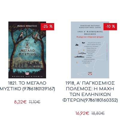
-25 %
-10 %
1821. ΤΟ ΜΕΓΑΛΟ
1918, Α' ΠΑΓΚΟΣΜΙΟΣ
ΜΥΣΤΙΚΟ (9786180139167)
ΠΟΛΕΜΟΣ: Η ΜΑΧΗ
ΤΩΝ ΕΛΛΗΝΙΚΩΝ
ΦΤΕΡΩΝ(9786180160352)
8,32€
11,10€
16,92€
18,80€