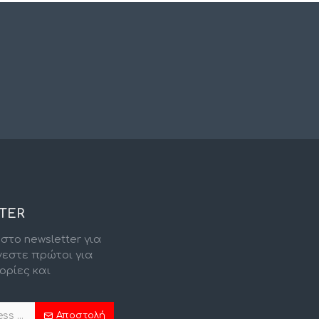
TER
στο newsletter για
νεστε πρώτοι για
ορίες και
.
Αποστολή