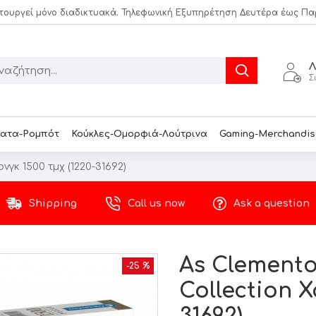
τουργεί μόνο διαδικτυακά. Τηλεφωνική Εξυπηρέτηση Δευτέρα έως Παρασ
Λ
Σ
ατα-Ρομπότ
Κούκλες-Ομορφιά-Λούτρινα
Gaming-Merchandis
νγκ 1500 τμχ (1220-31692)
Shipping
Call us now
Ask a question
As Clemento
-25 %
Collection Χ