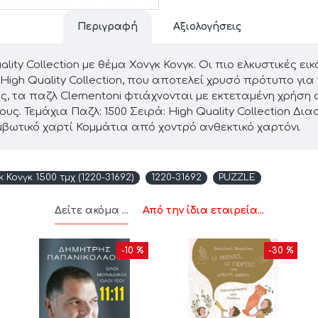
Περιγραφή
Αξιολογήσεις
ity Collection με θέμα Χονγκ Κονγκ. Οι πιο ελκυστικές εικ
High Quality Collection, που αποτελεί χρυσό πρότυπο γι
ης, τα παζλ Clementoni φτιάχνονται με εκτεταμένη χρήσ
ς. Τεμάχια Παζλ: 1500 Σειρά: High Quality Collection Δι
βωτικό χαρτί Κομμάτια από χοντρό ανθεκτικό χαρτόνι
 Κονγκ 1500 τμχ (1220-31692)
1220-31692
PUZZLE
Δείτε ακόμα ...
Από την ίδια εταιρεία...
-10 %
-30 %