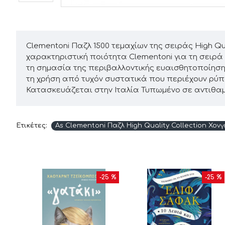
Clementoni Παζλ 1500 τεμαχίων της σειράς High Qual
χαρακτηριστική ποιότητα Clementoni για τη σειρά 
τη σημασία της περιβαλλοντικής ευαισθητοποίησ
τη χρήση από τυχόν συστατικά που περιέχουν ρύπου
Κατασκευάζεται στην Ιταλία Τυπωμένο σε αντιθαμ
Ετικέτες:
As Clementoni Παζλ High Quality Collection Χονγκ
10 %
-25 %
-25 %