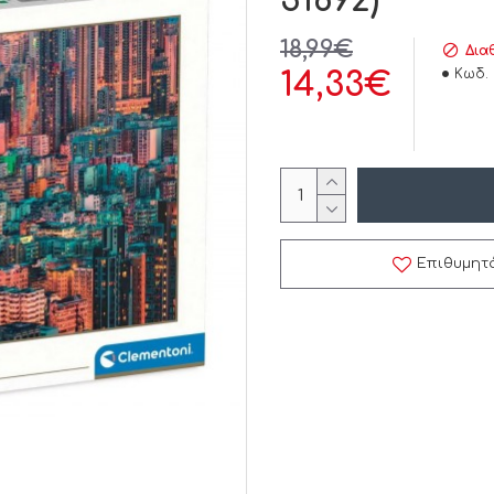
31692)
18,99€
Δια
Κωδ. 
14,33€
Επιθυμητ