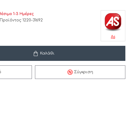
θέσιμο 1-3 Ημέρες
Προϊόντος:
1220-31692
As
Καλάθι
ό
Σύγκριση