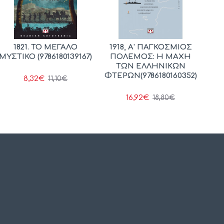
1821. ΤΟ ΜΕΓΑΛΟ
1918, Α' ΠΑΓΚΟΣΜΙΟΣ
ΜΥΣΤΙΚΟ (9786180139167)
ΠΟΛΕΜΟΣ: Η ΜΑΧΗ
ΤΩΝ ΕΛΛΗΝΙΚΩΝ
ΦΤΕΡΩΝ(9786180160352)
8,32€
11,10€
16,92€
18,80€