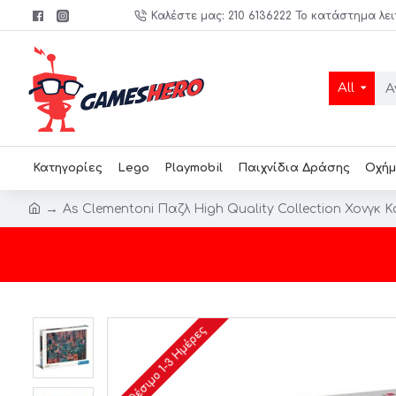
Καλέστε μας: 210 6136222 Το κατάστημα λει
All
Κατηγορίες
Lego
Playmobil
Παιχνίδια Δράσης
Οχήμ
As Clementoni Παζλ High Quality Collection Χονγκ Κο
Διαθέσιμο 1-3 Ημέρες